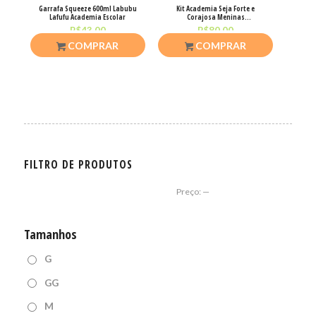
Garrafa Squeeze 600ml Labubu
Kit Academia Seja Forte e
Lafufu Academia Escolar
Corajosa Meninas
Superpoderosas
R$
43,00
R$
80,00
COMPRAR
COMPRAR
FILTRO DE PRODUTOS
Preço:
—
Tamanhos
G
GG
M