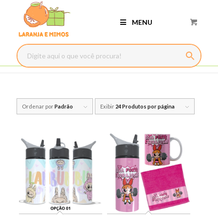
MENU
Ordenar por
Padrão
Exibir
24 Produtos por página