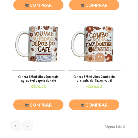
COMPRAR
COMPRAR
Caneca 325ml Vibes Sou mais
Caneca 325ml Vibes Combo do
agradável depois do café
dia: café, dorflex e rivotril
R$
26,50
R$
26,50
COMPRAR
COMPRAR
1
2
Página 1 de 2