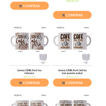
R$
26,50
R$
26,50
COMPRAR
COMPRAR
Caneca 325ML Flork Sou
Caneca 325ML Flork Café faz
Cafezeiro
mal quando acaba!
R$
26,50
R$
26,50
COMPRAR
COMPRAR