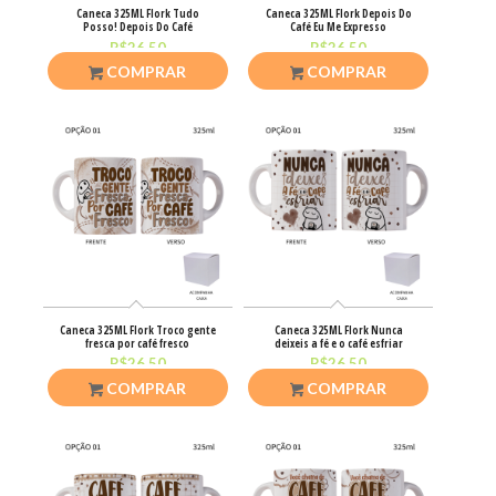
Caneca 325ML Flork Tudo
Caneca 325ML Flork Depois Do
Posso! Depois Do Café
Café Eu Me Expresso
R$
26,50
R$
26,50
COMPRAR
COMPRAR
Caneca 325ML Flork Troco gente
Caneca 325ML Flork Nunca
fresca por café fresco
deixeis a fé e o café esfriar
R$
26,50
R$
26,50
COMPRAR
COMPRAR