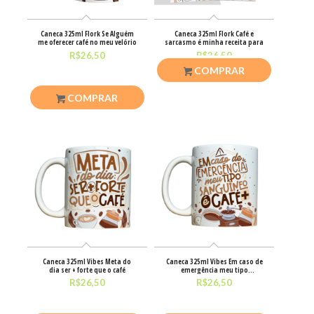
Caneca 325ml Flork Se Alguém
Caneca 325ml Flork Café e
me oferecer café no meu velório
sarcasmo é minha receita para
R$
26,50
R$
26,50
COMPRAR
COMPRAR
Caneca 325ml Vibes Meta do
Caneca 325ml Vibes Em caso de
dia ser + forte que o café
emergência meu tipo
sanguíneo
R$
26,50
R$
26,50