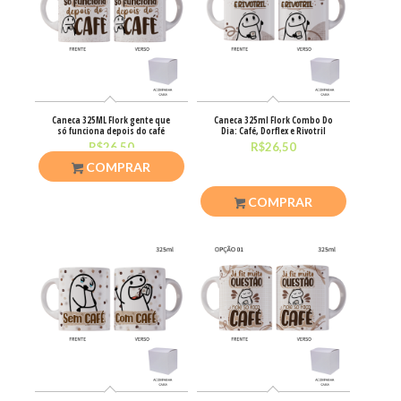
Caneca 325ML Flork gente que
Caneca 325ml Flork Combo Do
só funciona depois do café
Dia: Café, Dorflex e Rivotril
R$
26,50
R$
26,50
COMPRAR
COMPRAR