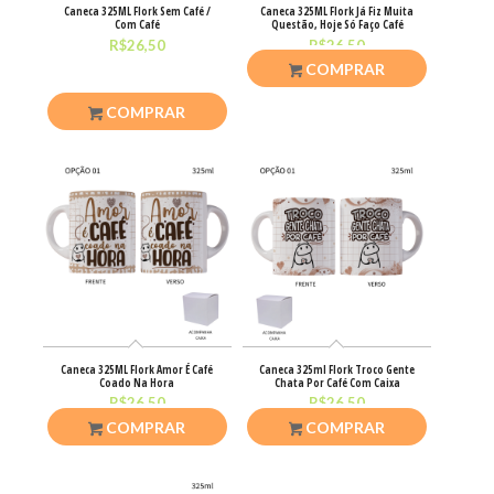
Caneca 325ML Flork Sem Café /
Caneca 325ML Flork Já Fiz Muita
Com Café
Questão, Hoje Só Faço Café
R$
26,50
R$
26,50
COMPRAR
COMPRAR
Caneca 325ML Flork Amor É Café
Caneca 325ml Flork Troco Gente
Coado Na Hora
Chata Por Café Com Caixa
R$
26,50
R$
26,50
COMPRAR
COMPRAR