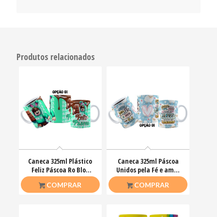
Produtos relacionados
Caneca 325ml Plástico
Caneca 325ml Páscoa
Feliz Páscoa Ro Blox
Unidos pela Fé e amor
Bloquinhos
que ele nos ensinou
R$
20,00
R$
26,50
COMPRAR
COMPRAR