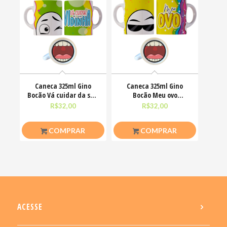
Caneca 325ml Gino
Caneca 325ml Gino
Bocão Vá cuidar da sua
Bocão Meu ovo
vidinha Engraçadas
Engraçadas Meme
R$
32,00
R$
32,00
COMPRAR
COMPRAR
ACESSE