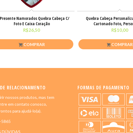
 Presente Namorados Quebra Cabeça C/
Quebra Cabeça Personaliz
Foto E Caixa Coração
Cartonado Foto, Pers
R$
26,50
R$
10,00
COMPRAR
COMPRAR
 DE RELACIONAMENTO
FORMAS DE PAGAMENTO
rir nossos produtos, mas tem
ntre em contato conosco,
ontos para ajudá-lo(a).
5-5865
S DÚVIDAS