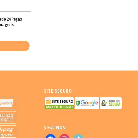
ado 24 Peças
onagens
SITE SEGURO
SIGA-NOS