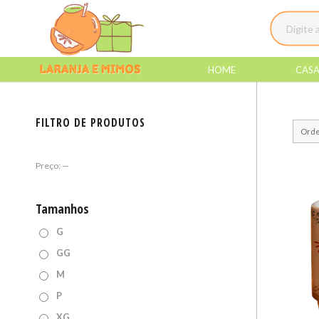
HOME
CAS
FILTRO DE PRODUTOS
Orde
Preço:
—
Tamanhos
G
GG
M
P
XG