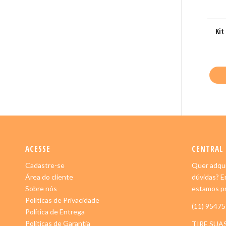
Kit
ACESSE
CENTRAL
Cadastre-se
Quer adqui
Área do cliente
dúvidas? E
Sobre nós
estamos pr
Políticas de Privacidade
(11) 9547
Política de Entrega
Políticas de Garantia
TIRE SUA