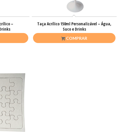
rílico –
Taça Acrílico 150ml Personalizável – Água,
Drinks
Suco e Drinks
R$
17,00
COMPRAR