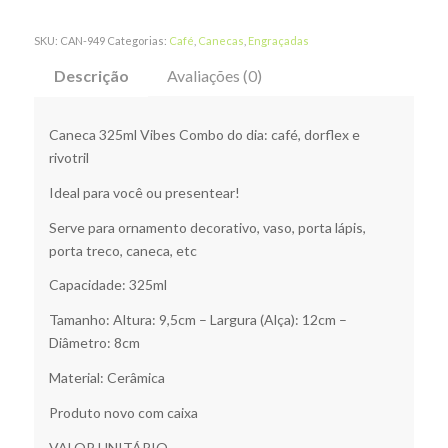
SKU:
CAN-949
Categorias:
Café
,
Canecas
,
Engraçadas
Descrição
Avaliações (0)
Caneca 325ml Vibes Combo do dia: café, dorflex e
rivotril
Ideal para você ou presentear!
Serve para ornamento decorativo, vaso, porta lápis,
porta treco, caneca, etc
Capacidade: 325ml
Tamanho: Altura: 9,5cm – Largura (Alça): 12cm –
Diâmetro: 8cm
Material: Cerâmica
Produto novo com caixa
VALOR UNITÁRIO