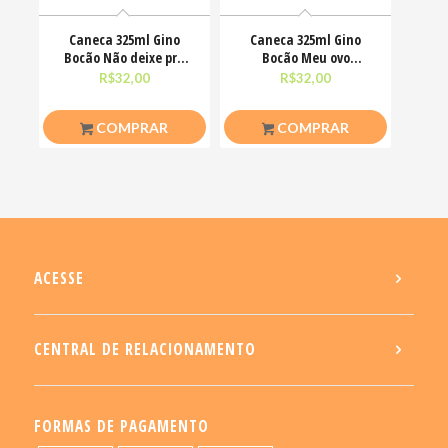
Caneca 325ml Gino
Caneca 325ml Gino
Bocão Não deixe pra
Bocão Meu ovo
amanhã o foda-se que
Engraçadas Meme
R$
32,00
R$
32,00
COMPRAR
COMPRAR
ACESSE
CENTRAL DE RELACIONAMENTO
FORMAS DE PAGAMENTO