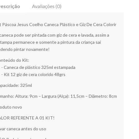
escrição
Avaliações (0)
t Páscoa Jesus Coelho Caneca Plástico e Giz De Cera Colorir
caneca pode ser pintada com giz de cera e lavada, assim a
tampa permanece e somente a pintura da criança sai
dendo pintar novamente!
nteúdo do Kit:
 - Caneca de plástico 325ml estampada
 - Kit 12 giz de cera colorido 48grs
pacidade: 325ml
manho: Altura: 9cm – Largura (Alça): 11,5cm – Diâmetro: 8cm
oduto novo
ALOR REFERENTE A 01 KIT!
var caneca antes do uso