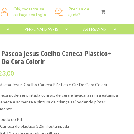
Olá, cadastre-se
Precisa de
ou
faça seu login
ajuda?
PERSONALIZÁVEIS
ARTESANAIS
t Páscoa Jesus Coelho Caneca Plástico+
 De Cera Colorir
23,00
Páscoa Jesus Coelho Caneca Plástico e Giz De Cera Colorir
neca pode ser pintada com giz de cera e lavada, assim a estampa
anece e somente a pintura da criança sai podendo pintar
amente!
eúdo do Kit:
 Caneca de plástico 325ml estampada
 Kit 12 giz de cera colorido 48grs