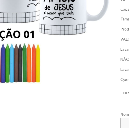
Capa
Tama
Prod
VAL
Lava
NÃO 
Lava
Qued
DE
Nome