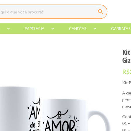
A
PAPELARIA
CANECAS
GARRAFAS
Ki
Giz
R$
Kit 
A ca
perm
nov
Cont
01 –
01 –