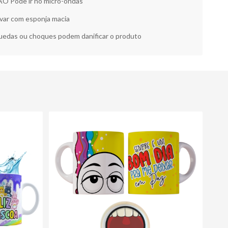
O Pode ir no micro-ondas
var com esponja macia
edas ou choques podem danificar o produto