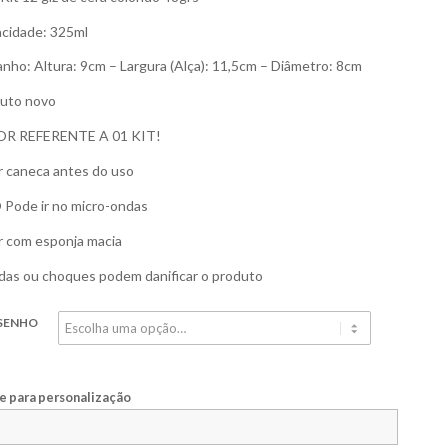
cidade: 325ml
nho: Altura: 9cm – Largura (Alça): 11,5cm – Diâmetro: 8cm
uto novo
OR REFERENTE A 01 KIT!
r caneca antes do uso
Pode ir no micro-ondas
r com esponja macia
as ou choques podem danificar o produto
SENHO
 para personalização