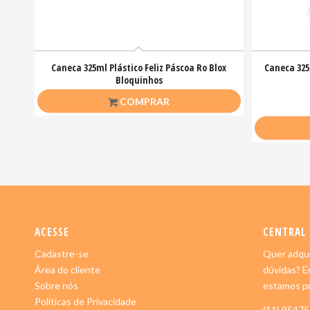
Caneca 325ml Plástico Feliz Páscoa Ro Blox
Caneca 325
Bloquinhos
R$
20,00
COMPRAR
ACESSE
CENTRAL
Cadastre-se
Quer adqui
Área do cliente
dúvidas? E
Sobre nós
estamos pr
Políticas de Privacidade
(11) 9547