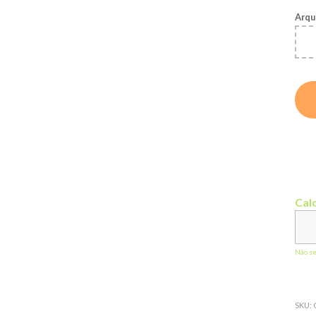
Arqu
Calc
Não s
SKU: