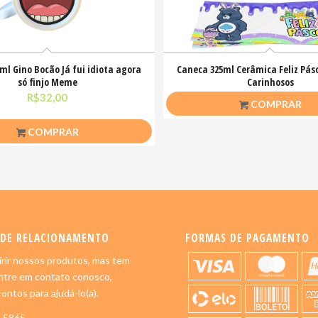
ml Gino Bocão Já fui idiota agora
Caneca 325ml Cerâmica Feliz Pás
só finjo Meme
Carinhosos
R$
32,00
R$
26,50
COMPRAR
COMPRAR
 DE RELACIONAMENTO
FORMAS DE PAGAMENTO
rir nossos produtos, mas tem
ntre em contato conosco,
ontos para ajudá-lo(a).
5-5865