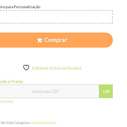
ivo para Personalização
Comprar
Adicionar à Lista de Desejos
ule o frete:
OK
ei meu cep
CAN-1266
Categorias:
Canecas
,
Páscoa