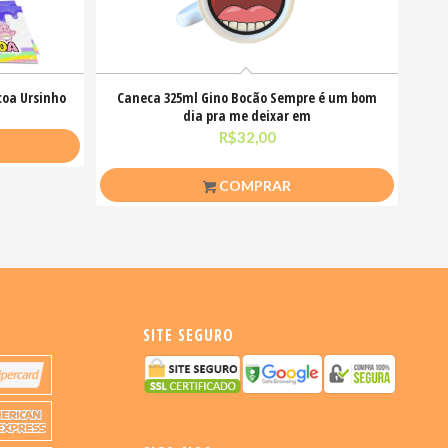
coa Ursinho
Caneca 325ml Gino Bocão Sempre é um bom
dia pra me deixar em
R$
32,00
COMPRAR
SITE SEGURO