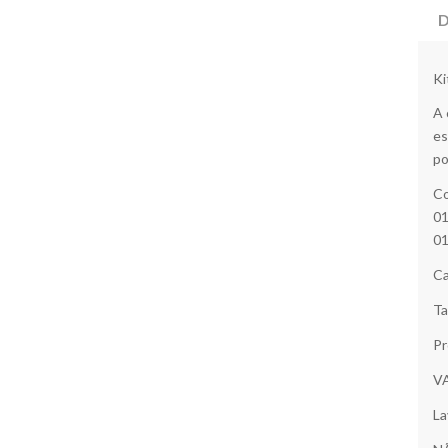
D
Ki
A 
es
po
Co
01
01
Ca
Ta
Pr
V
La