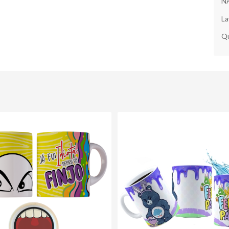
NÃ
La
Qu