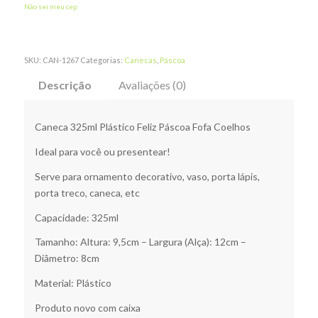
Não sei meu cep
SKU:
CAN-1267
Categorias:
Canecas
,
Páscoa
Descrição
Avaliações (0)
Caneca 325ml Plástico Feliz Páscoa Fofa Coelhos
Ideal para você ou presentear!
Serve para ornamento decorativo, vaso, porta lápis,
porta treco, caneca, etc
Capacidade: 325ml
Tamanho: Altura: 9,5cm – Largura (Alça): 12cm –
Diâmetro: 8cm
Material: Plástico
Produto novo com caixa