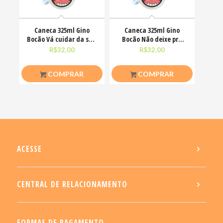
Caneca 325ml Gino
Caneca 325ml Gino
Bocão Vá cuidar da sua
Bocão Não deixe pra
vidinha Engraçadas
amanhã o foda-se que
R$
32,00
R$
32,00
COMPRAR
COMPRAR
ACESSE
CENTRAL DE RELACIONAMENTO
FORMAS DE PAGAMENTO