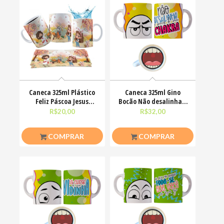
Caneca 325ml Plástico
Caneca 325ml Gino
Feliz Páscoa Jesus
Bocão Não desalinha a
Cristo Coelhinhos
porra do meu chakra
R$
20,00
R$
32,00
COMPRAR
COMPRAR