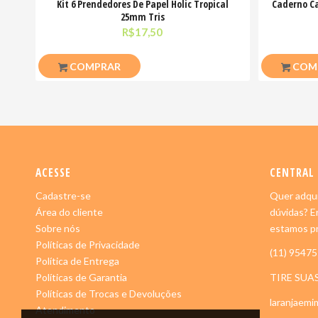
Kit 6 Prendedores De Papel Holic Tropical
Caderno Ca
25mm Tris
R$
17,50
COMPRAR
COM
ACESSE
CENTRAL
Cadastre-se
Quer adqui
Área do cliente
dúvidas? E
Sobre nós
estamos pr
Políticas de Privacidade
(11) 9547
Política de Entrega
Políticas de Garantia
TIRE SUA
Políticas de Trocas e Devoluções
laranjaem
Atendimento