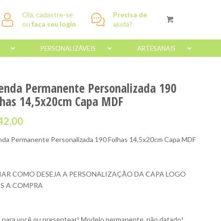
Olá, cadastre-se
Precisa de
ou
faça seu login
ajuda?
PERSONALIZÁVEIS
ARTESANAIS
enda Permanente Personalizada 190
lhas 14,5x20cm Capa MDF
42,00
da Permanente Personalizada 190 Folhas 14,5x20cm Capa MDF
IAR COMO DESEJA A PERSONALIZAÇÃO DA CAPA LOGO
S A COMPRA
l para você ou presentear! Modelo permanente, não datado!