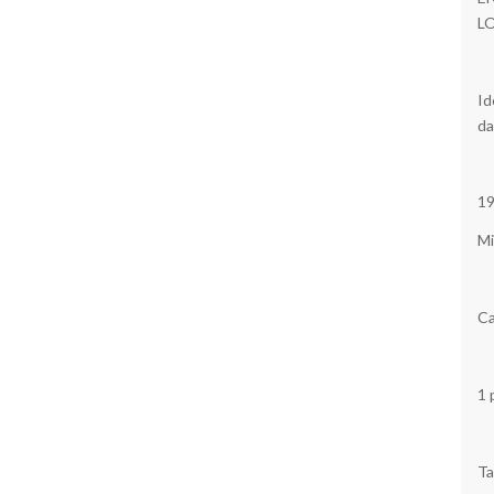
L
Id
da
19
Mi
Ca
1 
Ta