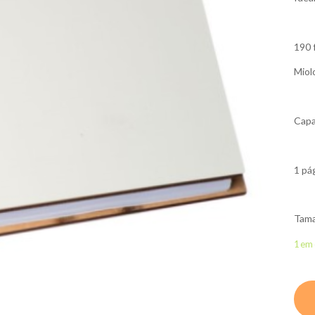
190 
Miol
Capa
1 pá
Tama
1 em