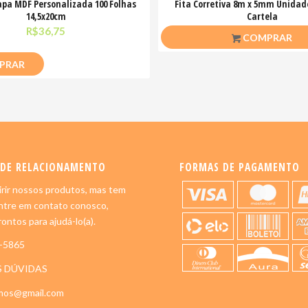
pa MDF Personalizada 100 Folhas
Fita Corretiva 8m x 5mm Unidade
14,5x20cm
Cartela
R$
36,75
R$
10,00
COMPRAR
PRAR
 DE RELACIONAMENTO
FORMAS DE PAGAMENTO
rir nossos produtos, mas tem
ntre em contato conosco,
ontos para ajudá-lo(a).
5-5865
S DÚVIDAS
imos@gmail.com