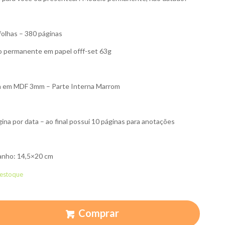
folhas – 380 páginas
o permanente em papel offf-set 63g
 em MDF 3mm – Parte Interna Marrom
gina por data – ao final possui 10 páginas para anotações
nho: 14,5×20 cm
 estoque
Comprar