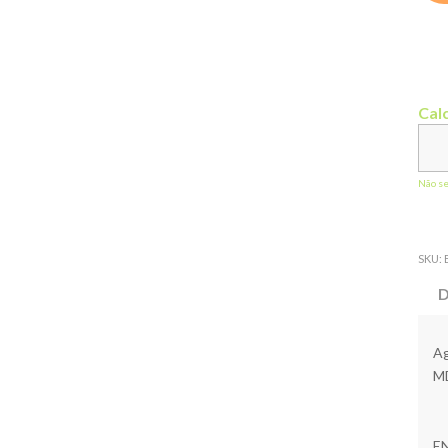
Calc
Não s
SKU:
D
Ag
M
E