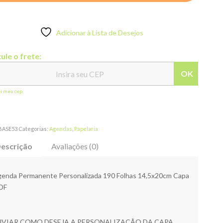
Adicionar à Lista de Desejos
ule o frete:
OK
ei meu cep
BASE53
Categorias:
Agendas
,
Papelaria
escrição
Avaliações (0)
enda Permanente Personalizada 190 Folhas 14,5x20cm Capa
DF
NVIAR COMO DESEJA A PERSONALIZAÇÃO DA CAPA