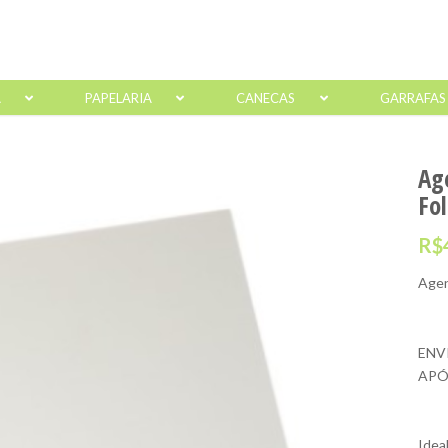
A
PAPELARIA
CANECAS
GARRAFAS
Ag
Fo
R$
Agen
ENV
APÓ
Idea