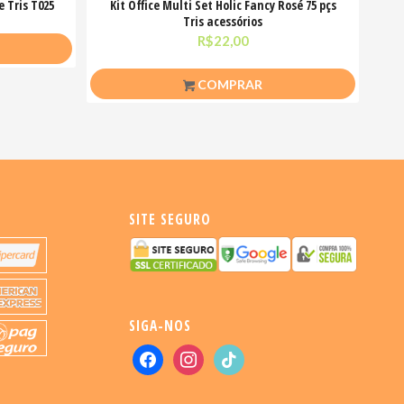
 Tris T025
Kit Office Multi Set Holic Fancy Rosé 75 pçs
Tris acessórios
R$
22,00
COMPRAR
SITE SEGURO
SIGA-NOS