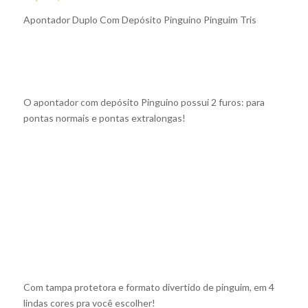
Apontador Duplo Com Depósito Pinguino Pinguim Tris
O apontador com depósito Pinguino possui 2 furos: para
pontas normais e pontas extralongas!
Com tampa protetora e formato divertido de pinguim, em 4
lindas cores pra você escolher!