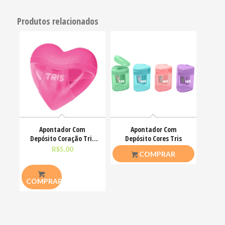
Produtos relacionados
Apontador Com
Apontador Com
Depósito Coração Tris
Depósito Cores Tris
Unidade
R$
5,00
R$
3,50
COMPRAR
COMPRAR