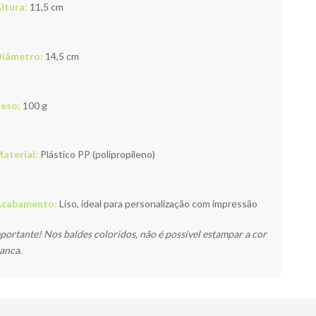
ltura:
11,5 cm
iâmetro:
14,5 cm
eso:
100 g
aterial:
Plástico PP (polipropileno)
Acabamento:
Liso, ideal para personalização com impressão
portante! Nos baldes coloridos, não é possível estampar a cor
anca.