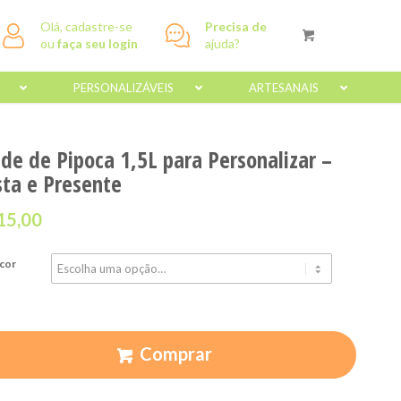
Olá, cadastre-se
Precisa de
ou
faça seu login
ajuda?
PERSONALIZÁVEIS
ARTESANAIS
lde de Pipoca 1,5L para Personalizar –
sta e Presente
15,00
cor
Comprar