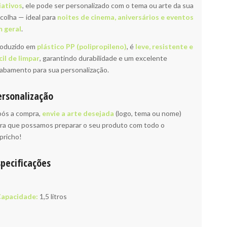
iativos
, ele pode ser personalizado com o tema ou arte da sua
colha — ideal para
noites de cinema, aniversários e eventos
 geral
.
oduzido em
plástico PP (polipropileno)
, é
leve, resistente e
cil de limpar
, garantindo durabilidade e um excelente
abamento para sua personalização.
ersonalização
ós a compra,
envie a arte desejada
(logo, tema ou nome)
ra que possamos preparar o seu produto com todo o
pricho!
specificações
apacidade:
1,5 litros