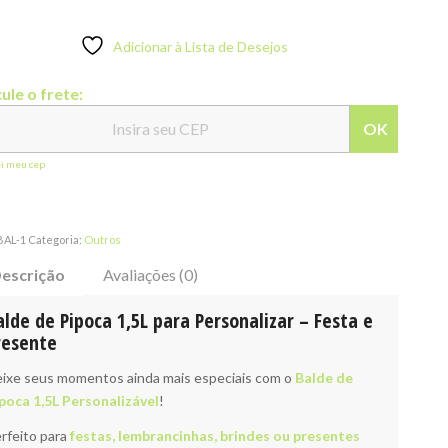
Adicionar à Lista de Desejos
ule o frete:
OK
ei meu cep
BAL-1
Categoria:
Outros
escrição
Avaliações (0)
alde de Pipoca 1,5L para Personalizar – Festa e
resente
ixe seus momentos ainda mais especiais com o
Balde de
poca 1,5L Personalizável
!
rfeito para
festas, lembrancinhas, brindes ou presentes