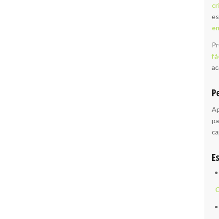
cr
es
em
Pr
fá
ac
P
Ap
pa
ca
E
C