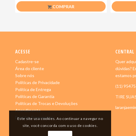
COMPRAR
ACESSE
CENTRAL
Cadastre-se
Quer adqui
Área do cliente
dúvidas? E
Sobre nós
estamos pr
Políticas de Privacidade
(11) 9547
Política de Entrega
Políticas de Garantia
TIRE SUA
Políticas de Trocas e Devoluções
laranjaem
Atendimento
Dúvidas Frequentes
Este site usa cookies. Ao continuar a navegar no
site, você concorda com o uso de cookies.