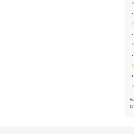
A
D
P
M
Im
br