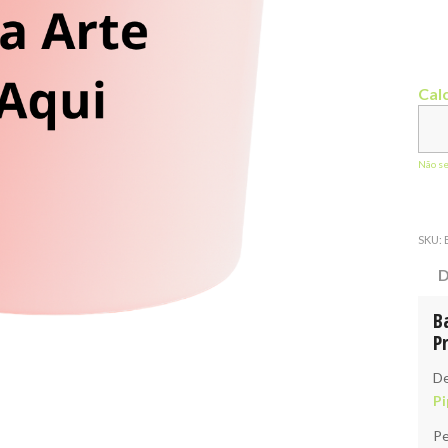
Calc
Não s
SKU:
D
B
P
De
Pi
Pe