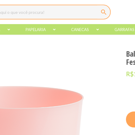
A
PAPELARIA
CANECAS
GARRAFAS
Ba
Fe
R$