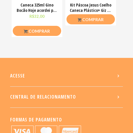
Caneca 325ml Gino
Kit Páscoa Jesus Coelho
Bocão Hoje acordei pra
Caneca Plástico+ Giz De
ser simpática não
Cera Colorir
R$
32,00
R$
23,00
COMPRAR
COMPRAR
ACESSE
CENTRAL DE RELACIONAMENTO
FORMAS DE PAGAMENTO