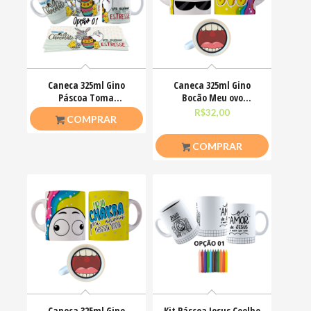
Caneca 325ml Gino
Caneca 325ml Gino
Páscoa Toma
Bocão Meu ovo
chocolate pra acalmar
Engraçadas Meme
R$
26,50
R$
32,00
COMPRAR
esse teu estresse
COMPRAR
Caneca 325ml Gino
Kit Páscoa Jesus Coelho