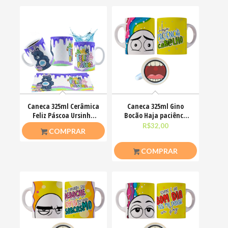
Caneca 325ml Cerâmica
Caneca 325ml Gino
Feliz Páscoa Ursinho
Bocão Haja paciênca
Carinhosos
nesse caralho Meme
R$
26,50
R$
32,00
COMPRAR
COMPRAR