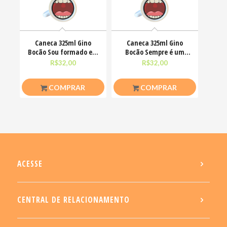
Caneca 325ml Gino
Caneca 325ml Gino
Bocão Sou formado em
Bocão Sempre é um
deboche com mestrado
bom dia pra me deixar
R$
32,00
R$
32,00
em
COMPRAR
COMPRAR
ACESSE
CENTRAL DE RELACIONAMENTO