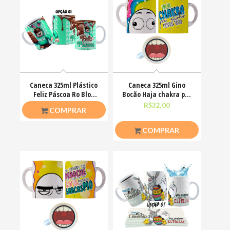
Caneca 325ml Plástico
Caneca 325ml Gino
Feliz Páscoa Ro Blox
Bocão Haja chakra pra
Bloquinhos
alinha nessa vida
R$
20,00
R$
32,00
COMPRAR
COMPRAR