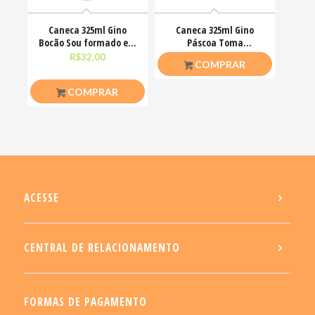
Caneca 325ml Gino
Caneca 325ml Gino
Bocão Sou formado em
Páscoa Toma
deboche com mestrado
chocolate pra acalmar
R$
32,00
R$
26,50
COMPRAR
esse teu estresse
COMPRAR
ACESSE
CENTRAL DE RELACIONAMENTO
FORMAS DE PAGAMENTO