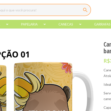
A
PAPELARIA
CANECAS
GARRAFAS
Ca
ba
R$
Cane
Atol
Idea
Serv
cane
Capa