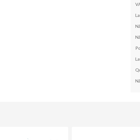
V
La
Nã
Nã
Po
La
Qu
Nã