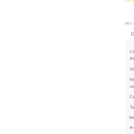
Não s
SKU:
D
Ca
At
Id
Se
ca
Ca
Ta
Ma
Pr