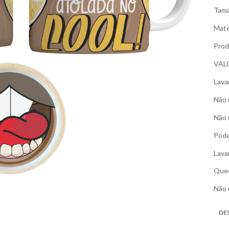
Tama
Mate
Prod
VAL
Lava
Não 
Não 
Pode
Lava
Qued
Não 
DE