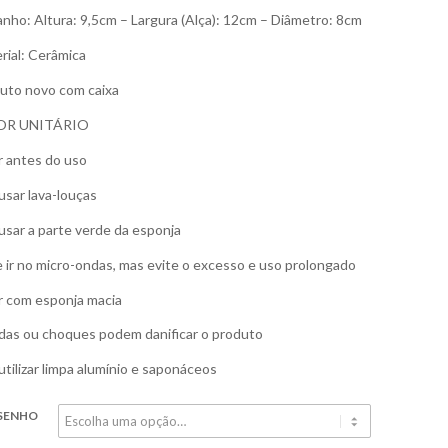
nho: Altura: 9,5cm – Largura (Alça): 12cm – Diâmetro: 8cm
rial: Cerâmica
uto novo com caixa
OR UNITÁRIO
r antes do uso
usar lava-louças
usar a parte verde da esponja
 ir no micro-ondas, mas evite o excesso e uso prolongado
r com esponja macia
as ou choques podem danificar o produto
utilizar limpa alumínio e saponáceos
SENHO