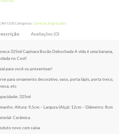
ei meu cep
CAN-1103
Categorias:
Canecas
,
Engraçadas
escrição
Avaliações (0)
neca 325ml Capivara Bocão Debochada A vida é uma banana,
olada no Cool!
eal para você ou presentear!
rve para ornamento decorativo, vaso, porta lápis, porta treco,
neca, etc
pacidade: 325ml
manho: Altura: 9,5cm – Largura (Alça): 12cm – Diâmetro: 8cm
terial: Cerâmica
oduto novo com caixa