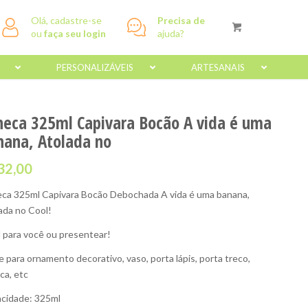
Olá, cadastre-se
Precisa de
ou
faça seu login
ajuda?
PERSONALIZÁVEIS
ARTESANAIS
neca 325ml Capivara Bocão A vida é uma
nana, Atolada no
32,00
ca 325ml Capivara Bocão Debochada A vida é uma banana,
ada no Cool!
l para você ou presentear!
e para ornamento decorativo, vaso, porta lápis, porta treco,
ca, etc
cidade: 325ml