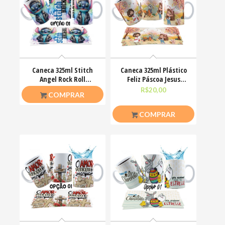
Caneca 325ml Stitch
Caneca 325ml Plástico
Angel Rock Roll
Feliz Páscoa Jesus
Motoclub Motoqueiro
Cristo Coelhinhos
R$
26,50
R$
20,00
COMPRAR
COMPRAR