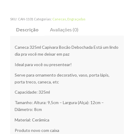
SKU:
CAN-1101
Categorias:
Canecas
,
Engraçadas
Descrição
Avaliações (0)
Caneca 325ml Capivara Bocão Debochada Está um lindo
dia pra você me deixar em paz
Ideal para você ou presentear!
Serve para ornamento decorativo, vaso, porta lápis,
porta treco, caneca, etc
Capacidade: 325ml
Tamanho: Altura: 9,5cm – Largura (Alça): 12cm –
Diâmetro: 8cm
Material: Cerâmica
Produto novo com caixa