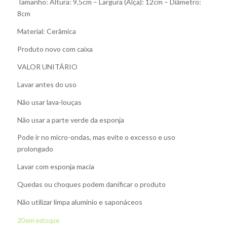
Tamanho: Altura: 9,5cm – Largura (Alça): 12cm – Diâmetro:
8cm
Material: Cerâmica
Produto novo com caixa
VALOR UNITÁRIO
Lavar antes do uso
Não usar lava-louças
Não usar a parte verde da esponja
Pode ir no micro-ondas, mas evite o excesso e uso
prolongado
Lavar com esponja macia
Quedas ou choques podem danificar o produto
Não utilizar limpa alumínio e saponáceos
20 em estoque