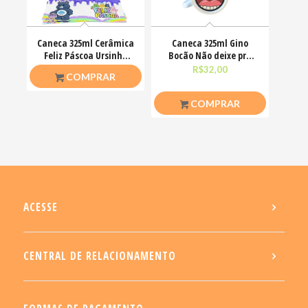
Caneca 325ml Cerâmica
Caneca 325ml Gino
Feliz Páscoa Ursinho
Bocão Não deixe pra
Carinhosos
amanhã o foda-se que
R$
26,50
R$
32,00
COMPRAR
COMPRAR
ACESSE
CENTRAL DE RELACIONAMENTO