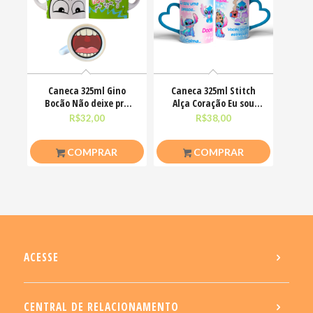
Caneca 325ml Gino
Caneca 325ml Stitch
Bocão Não deixe pra
Alça Coração Eu sou
amanhã o foda-se que
uma pessoa calma
R$
32,00
R$
38,00
COMPRAR
COMPRAR
ACESSE
CENTRAL DE RELACIONAMENTO