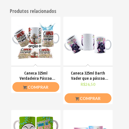
Produtos relacionados
Caneca 325ml
Caneca 325ml Darth
Verdadeira Páscoa
Vader que a páscoa
Jesus Cristo O amor
esteja com você
R$
26,50
R$
26,50
COMPRAR
venceu
COMPRAR