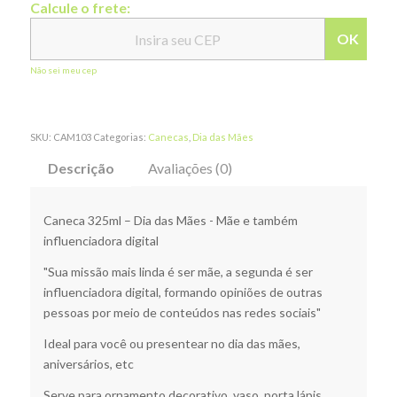
Calcule o frete:
OK
Não sei meu cep
SKU:
CAM103
Categorias:
Canecas
,
Dia das Mães
Descrição
Avaliações (0)
Caneca 325ml – Dia das Mães - Mãe e também
influenciadora digital
"Sua missão mais linda é ser mãe, a segunda é ser
influenciadora digital, formando opiniões de outras
pessoas por meio de conteúdos nas redes sociais"
Ideal para você ou presentear no dia das mães,
aniversários, etc
Serve para ornamento decorativo, vaso, porta lápis,