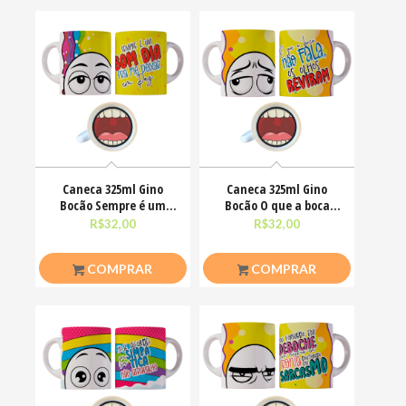
Caneca 325ml Gino
Caneca 325ml Gino
Bocão Sempre é um
Bocão O que a boca
bom dia pra me deixar
não fala, os olhos
R$
32,00
R$
32,00
em
COMPRAR
COMPRAR