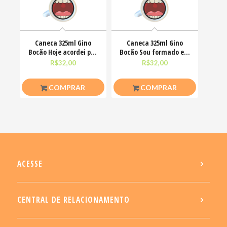
Caneca 325ml Gino
Caneca 325ml Gino
Bocão Hoje acordei pra
Bocão Sou formado em
ser simpática não
deboche com mestrado
R$
32,00
R$
32,00
COMPRAR
COMPRAR
ACESSE
CENTRAL DE RELACIONAMENTO