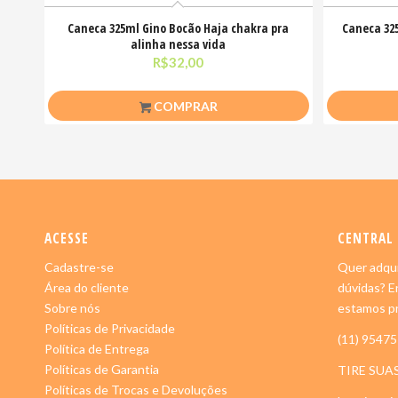
Caneca 325ml Gino Bocão Haja chakra pra
Caneca 32
alinha nessa vida
R$
32,00
COMPRAR
ACESSE
CENTRAL
Cadastre-se
Quer adqui
Área do cliente
dúvidas? E
Sobre nós
estamos pr
Políticas de Privacidade
(11) 9547
Política de Entrega
Políticas de Garantia
TIRE SUA
Políticas de Trocas e Devoluções