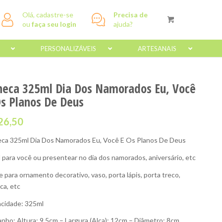
Olá, cadastre-se
Precisa de
ou
faça seu login
ajuda?
PERSONALIZÁVEIS
ARTESANAIS
neca 325ml Dia Dos Namorados Eu, Você
Os Planos De Deus
26,50
ca 325ml Dia Dos Namorados Eu, Você E Os Planos De Deus
l para você ou presentear no dia dos namorados, aniversário, etc
e para ornamento decorativo, vaso, porta lápis, porta treco,
ca, etc
cidade: 325ml
nho: Altura: 9,5cm – Largura (Alça): 12cm – Diâmetro: 8cm