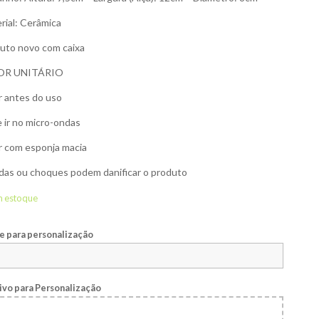
rial: Cerâmica
uto novo com caixa
OR UNITÁRIO
r antes do uso
 ir no micro-ondas
r com esponja macia
as ou choques podem danificar o produto
m estoque
 para personalização
ivo para Personalização