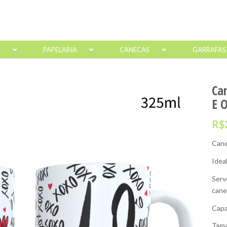
A
PAPELARIA
CANECAS
GARRAFAS
Ca
E 
R$
Cane
Idea
Serv
cane
Capa
Tama