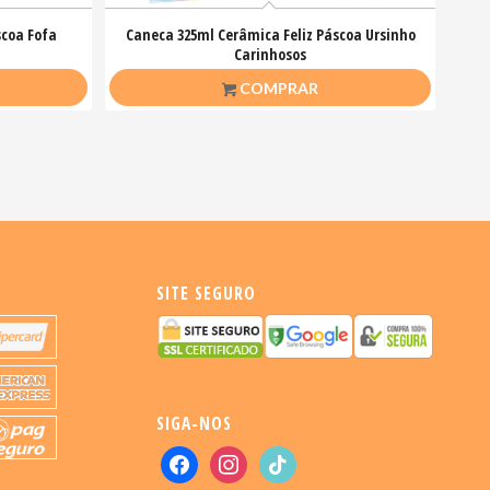
scoa Fofa
Caneca 325ml Cerâmica Feliz Páscoa Ursinho
Carinhosos
R$
26,50
COMPRAR
SITE SEGURO
SIGA-NOS