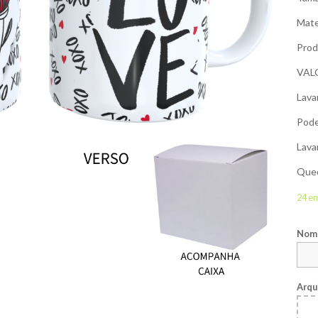
Mate
Prod
VAL
Lava
Pode
Lava
Qued
24 e
Nome
Arqu