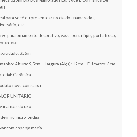
eus
eal para você ou presentear no dia dos namorados,
iversário, etc
rve para ornamento decorativo, vaso, porta lápis, porta treco,
neca, etc
pacidade: 325ml
manho: Altura: 9,5cm – Largura (Alça): 12cm – Diâmetro: 8cm
terial: Cerâmica
oduto novo com caixa
ALOR UNITÁRIO
var antes do uso
de ir no micro-ondas
var com esponja macia