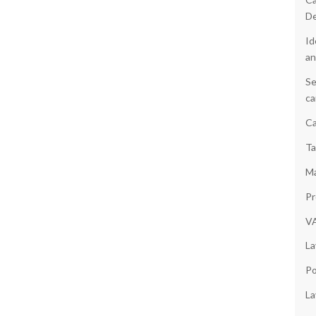
D
Id
an
Se
ca
Ca
Ta
Ma
Pr
V
La
Po
La