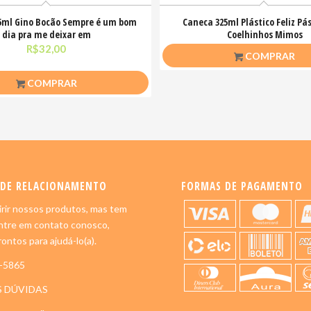
5ml Gino Bocão Sempre é um bom
Caneca 325ml Plástico Feliz Pá
dia pra me deixar em
Coelhinhos Mimos
R$
32,00
R$
20,00
COMPRAR
COMPRAR
 DE RELACIONAMENTO
FORMAS DE PAGAMENTO
rir nossos produtos, mas tem
ntre em contato conosco,
ontos para ajudá-lo(a).
5-5865
S DÚVIDAS