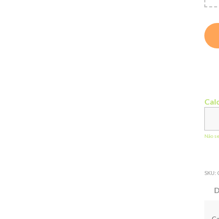
Calc
Não s
SKU:
D
Ca