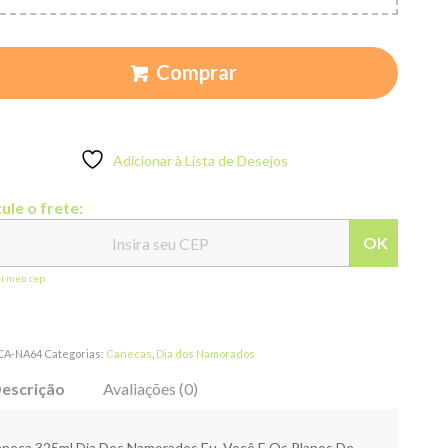
Comprar
Adicionar à Lista de Desejos
ule o frete:
OK
ei meu cep
CA-NA64
Categorias:
Canecas
,
Dia dos Namorados
escrição
Avaliações (0)
neca 325ml Dia Dos Namorados Eu, Você E Os Planos De