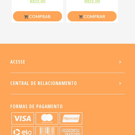
porra do meu chakra
amanhã o foda-se que
R$
32,00
R$
32,00
COMPRAR
COMPRAR
ACESSE
CENTRAL DE RELACIONAMENTO
FORMAS DE PAGAMENTO