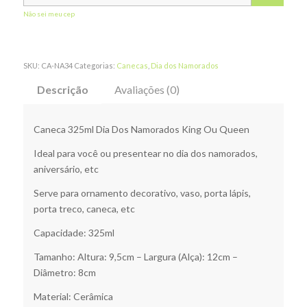
Não sei meu cep
SKU:
CA-NA34
Categorias:
Canecas
,
Dia dos Namorados
Descrição
Avaliações (0)
Caneca 325ml Dia Dos Namorados King Ou Queen
Ideal para você ou presentear no dia dos namorados,
aniversário, etc
Serve para ornamento decorativo, vaso, porta lápis,
porta treco, caneca, etc
Capacidade: 325ml
Tamanho: Altura: 9,5cm – Largura (Alça): 12cm –
Diâmetro: 8cm
Material: Cerâmica