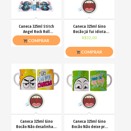
Caneca 325ml Stitch
Caneca 325ml Gino
Angel Rock Roll
Bocão Já fui idiota
Motoclub Motoqueiro
agora só finjo Meme
R$
26,50
R$
32,00
COMPRAR
COMPRAR
Caneca 325ml Gino
Caneca 325ml Gino
Bocão Não desalinha a
Bocão Não deixe pra