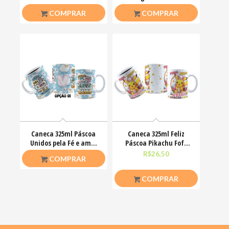
Jesus Cristo O amor
Motoclub Motoqueiro
R$
26,50
R$
26,50
COMPRAR
COMPRAR
venceu
Caneca 325ml Páscoa
Caneca 325ml Feliz
Unidos pela Fé e amor
Páscoa Pikachu Fofo
que ele nos ensinou
divertido
R$
26,50
R$
26,50
COMPRAR
COMPRAR