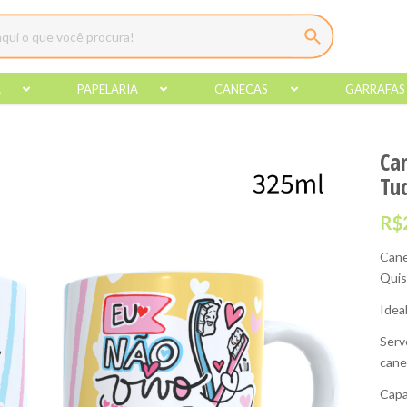
A
PAPELARIA
CANECAS
GARRAFAS
Ca
Tu
R$
Cane
Qui
Idea
Serv
cane
Capa