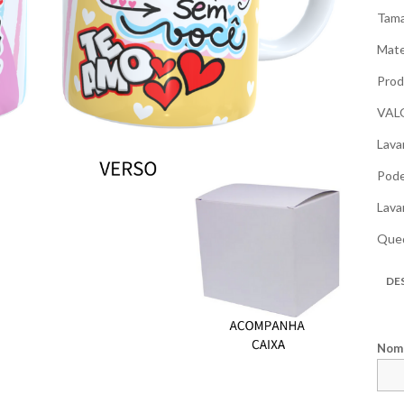
Tama
Mate
Prod
VAL
Lava
Pode
Lava
Qued
DE
Nome