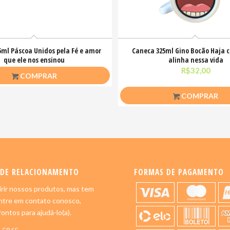
5ml Páscoa Unidos pela Fé e amor
Caneca 325ml Gino Bocão Haja 
que ele nos ensinou
alinha nessa vida
R$
26,50
R$
32,00
COMPRAR
COMPRAR
 DE RELACIONAMENTO
FORMAS DE PAGAMENTO
rir nossos produtos, mas tem
ntre em contato conosco,
ontos para ajudá-lo(a).