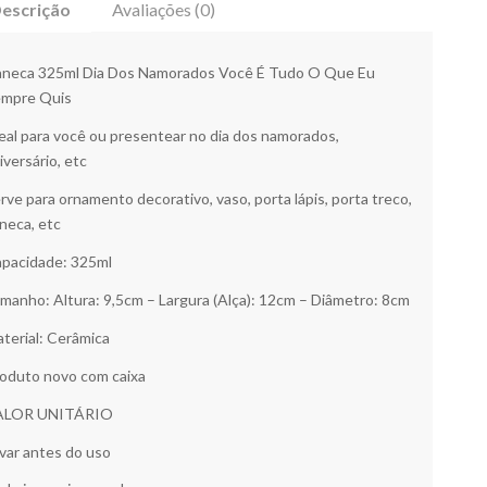
escrição
Avaliações (0)
neca 325ml Dia Dos Namorados Você É Tudo O Que Eu
mpre Quis
eal para você ou presentear no dia dos namorados,
iversário, etc
rve para ornamento decorativo, vaso, porta lápis, porta treco,
neca, etc
pacidade: 325ml
manho: Altura: 9,5cm – Largura (Alça): 12cm – Diâmetro: 8cm
terial: Cerâmica
oduto novo com caixa
ALOR UNITÁRIO
var antes do uso