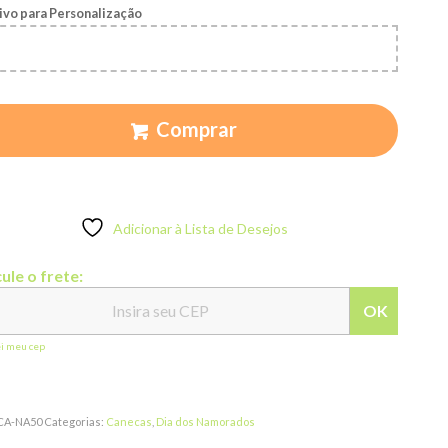
ivo para Personalização
Comprar
Adicionar à Lista de Desejos
ule o frete:
OK
ei meu cep
CA-NA50
Categorias:
Canecas
,
Dia dos Namorados