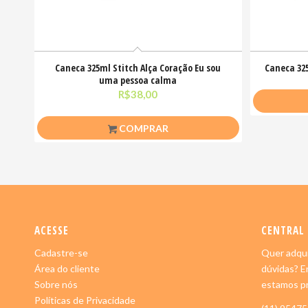
Caneca 325ml Stitch Alça Coração Eu sou
Caneca 32
uma pessoa calma
R$
38,00
COMPRAR
ACESSE
CENTRAL
Cadastre-se
Quer adqui
Área do cliente
dúvidas? E
Sobre nós
estamos pr
Políticas de Privacidade