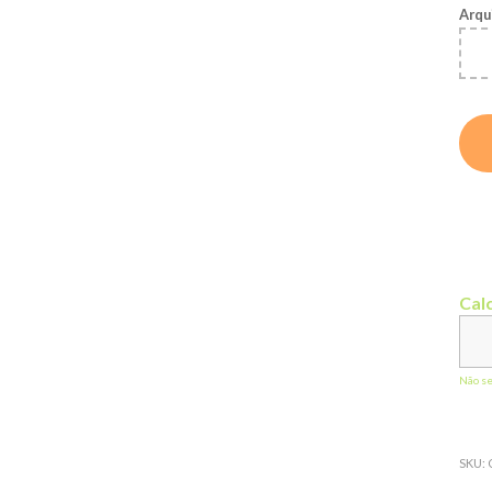
Arqu
Calc
Não s
SKU: