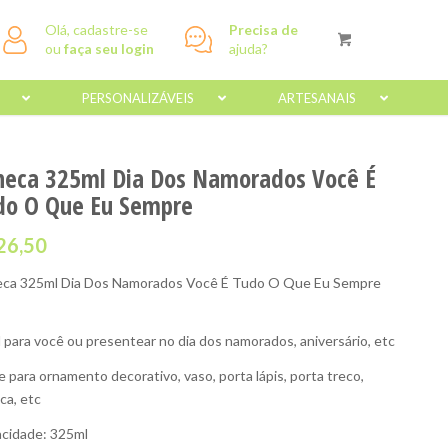
Olá, cadastre-se
Precisa de
ou
faça seu login
ajuda?
PERSONALIZÁVEIS
ARTESANAIS
neca 325ml Dia Dos Namorados Você É
do O Que Eu Sempre
26,50
ca 325ml Dia Dos Namorados Você É Tudo O Que Eu Sempre
s
l para você ou presentear no dia dos namorados, aniversário, etc
e para ornamento decorativo, vaso, porta lápis, porta treco,
ca, etc
cidade: 325ml