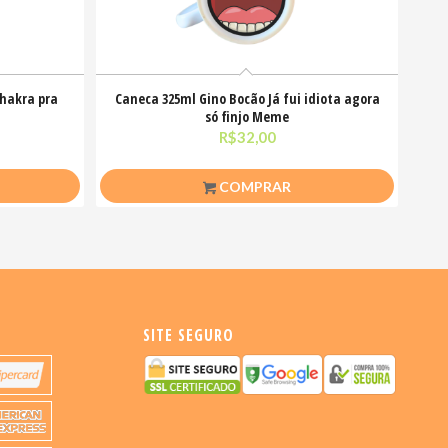
chakra pra
Caneca 325ml Gino Bocão Já fui idiota agora
só finjo Meme
R$
32,00
COMPRAR
SITE SEGURO