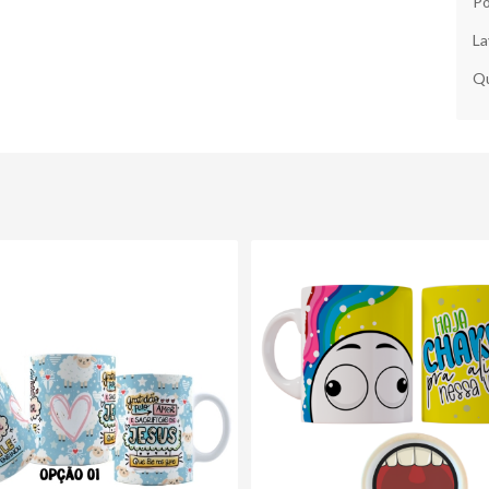
Po
La
Qu