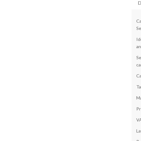
D
Ca
Se
Id
an
Se
ca
Ca
Ta
Ma
Pr
V
La