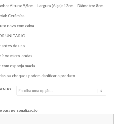
nho: Altura: 9,5cm – Largura (Alça): 12cm – Diâmetro: 8cm
rial: Cerâmica
uto novo com caixa
OR UNITÁRIO
r antes do uso
 ir no micro-ondas
r com esponja macia
as ou choques podem danificar o produto
SENHO
 para personalização