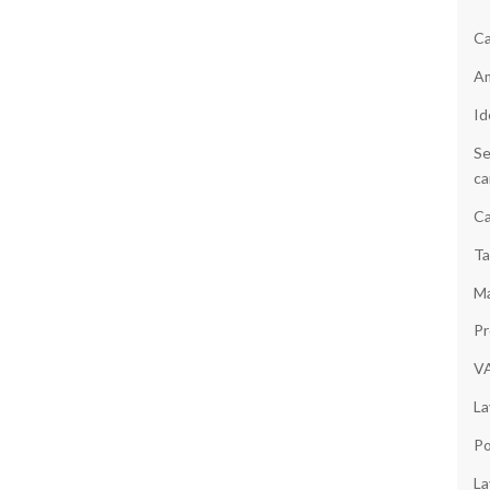
Ca
Am
Id
Se
ca
Ca
Ta
Ma
Pr
V
La
Po
La