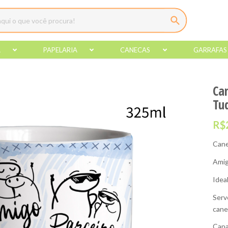
A
PAPELARIA
CANECAS
GARRAFAS
Ca
Tu
R$
Cane
Amigo
Idea
Serv
cane
Capa