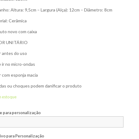
nho: Altura: 9,5cm – Largura (Alça): 12cm – Diâmetro: 8cm
rial: Cerâmica
uto novo com caixa
OR UNITÁRIO
r antes do uso
 ir no micro-ondas
r com esponja macia
as ou choques podem danificar o produto
m estoque
 para personalização
ivo para Personalização