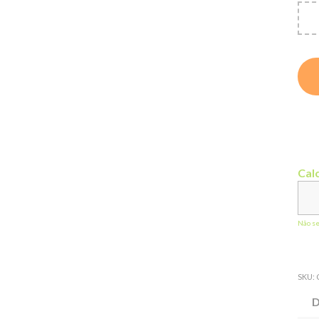
Calc
Não s
SKU:
D