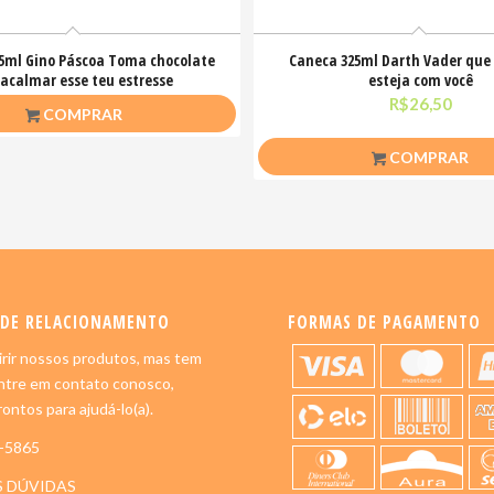
5ml Gino Páscoa Toma chocolate
Caneca 325ml Darth Vader que
 acalmar esse teu estresse
esteja com você
R$
26,50
R$
26,50
COMPRAR
COMPRAR
 DE RELACIONAMENTO
FORMAS DE PAGAMENTO
rir nossos produtos, mas tem
ntre em contato conosco,
ontos para ajudá-lo(a).
5-5865
S DÚVIDAS