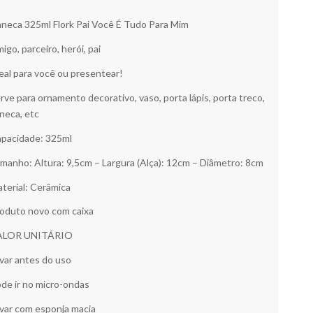
neca 325ml Flork Pai Você É Tudo Para Mim
igo, parceiro, herói, pai
eal para você ou presentear!
rve para ornamento decorativo, vaso, porta lápis, porta treco,
neca, etc
pacidade: 325ml
manho: Altura: 9,5cm – Largura (Alça): 12cm – Diâmetro: 8cm
terial: Cerâmica
oduto novo com caixa
ALOR UNITÁRIO
var antes do uso
de ir no micro-ondas
var com esponja macia