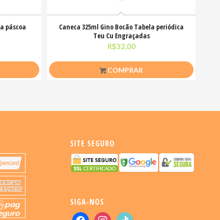
 a páscoa
Caneca 325ml Gino Bocão Tabela periódica
Teu Cu Engraçadas
R$
32,00
COMPRAR
SITE SEGURO
SIGA-NOS