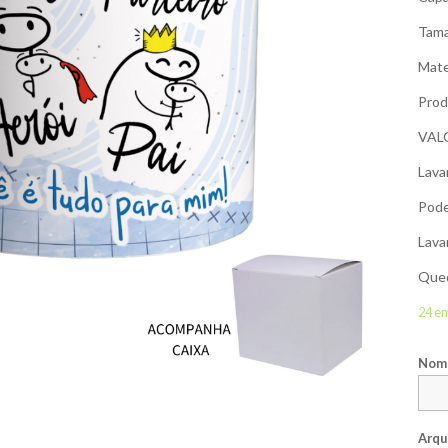
Tama
Mate
Prod
VAL
Lava
Pode
Lava
Qued
24 e
Nome
Arqu