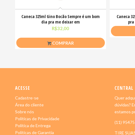
Caneca 325ml Gino Bocão Sempre é um bom
Caneca 32
dia pra me deixar em
pra
R$
32,00
COMPRAR
ACESSE
CENTRAL
Cadastre-se
Quer adqui
Área do cliente
dúvidas? E
Sobre nós
estamos pr
Políticas de Privacidade
(11) 9547
Política de Entrega
Políticas de Garantia
TIRE SUA