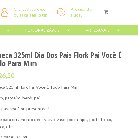
Olá, cadastre-se
Precisa de
ou
faça seu login
ajuda?
PERSONALIZÁVEIS
ARTESANAIS
neca 325ml Dia Dos Pais Flork Pai Você É
do Para Mim
26,50
ca 325ml Flork Pai Você É Tudo Para Mim
, parceiro, herói, pai
l para você ou presentear!
e para ornamento decorativo, vaso, porta lápis, porta treco,
ca, etc
cidade: 325ml