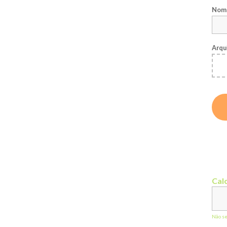
Nome
Arqu
Calc
Não s