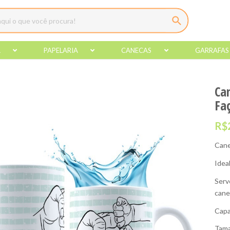
A
PAPELARIA
CANECAS
GARRAFAS
Ca
Faç
R$
Cane
Idea
Serv
cane
Capa
Tama