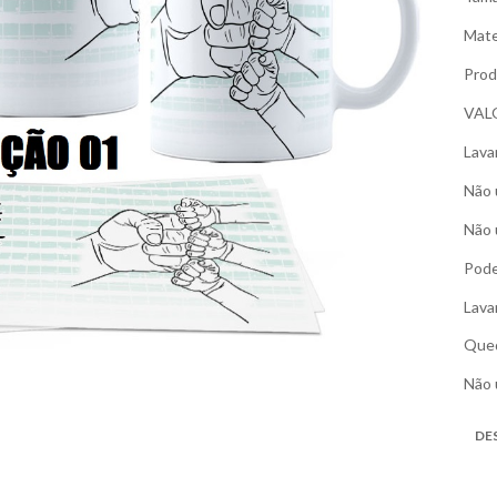
Mate
Prod
VAL
Lava
Não 
Não 
Pode
Lava
Qued
Não 
DE