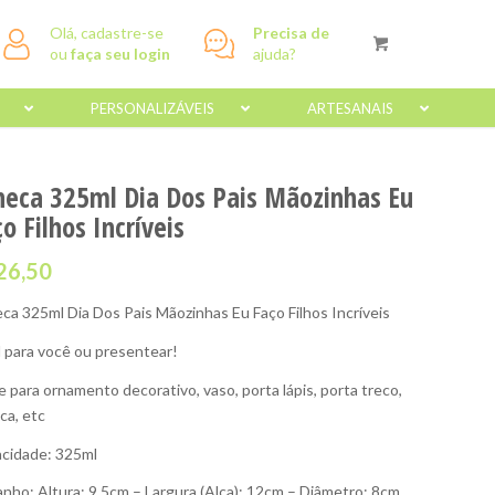
Olá, cadastre-se
Precisa de
ou
faça seu login
ajuda?
PERSONALIZÁVEIS
ARTESANAIS
neca 325ml Dia Dos Pais Mãozinhas Eu
o Filhos Incríveis
26,50
ca 325ml Dia Dos Pais Mãozinhas Eu Faço Filhos Incríveis
l para você ou presentear!
e para ornamento decorativo, vaso, porta lápis, porta treco,
ca, etc
cidade: 325ml
nho: Altura: 9,5cm – Largura (Alça): 12cm – Diâmetro: 8cm