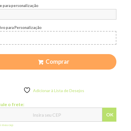
 para personalização
ivo para Personalização
Comprar
Adicionar à Lista de Desejos
ule o frete:
OK
ei meu cep