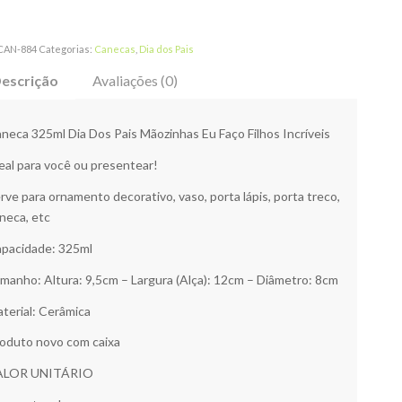
CAN-884
Categorias:
Canecas
,
Dia dos Pais
escrição
Avaliações (0)
neca 325ml Dia Dos Pais Mãozinhas Eu Faço Filhos Incríveis
eal para você ou presentear!
rve para ornamento decorativo, vaso, porta lápis, porta treco,
neca, etc
pacidade: 325ml
manho: Altura: 9,5cm – Largura (Alça): 12cm – Diâmetro: 8cm
terial: Cerâmica
oduto novo com caixa
ALOR UNITÁRIO