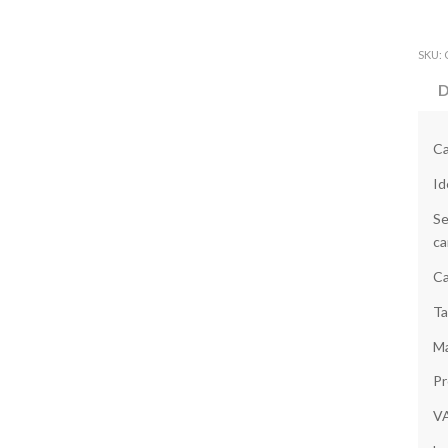
SKU:
D
Ca
Id
Se
ca
Ca
Ta
Ma
Pr
V