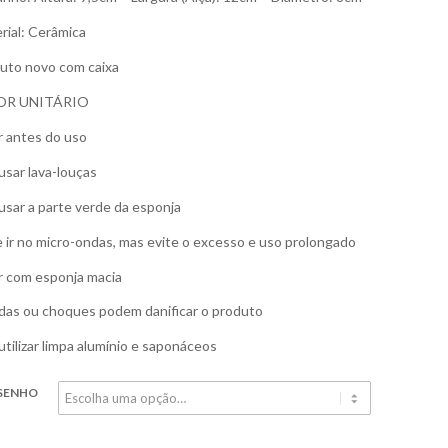
rial: Cerâmica
uto novo com caixa
OR UNITÁRIO
r antes do uso
usar lava-louças
usar a parte verde da esponja
 ir no micro-ondas, mas evite o excesso e uso prolongado
r com esponja macia
as ou choques podem danificar o produto
utilizar limpa alumínio e saponáceos
SENHO