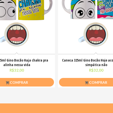
5ml Gino Bocão Haja chakra pra
Caneca 325ml Gino Bocão Hoje aco
alinha nessa vida
simpática não
R$
32,00
R$
32,00
COMPRAR
COMPRAR