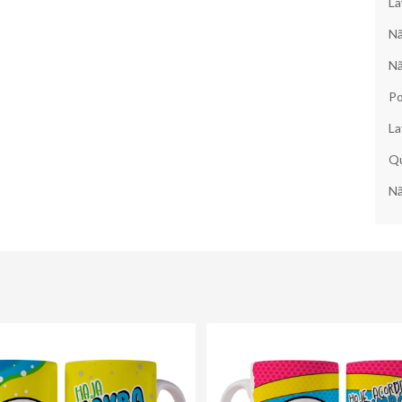
La
Nã
Nã
Po
La
Qu
Nã