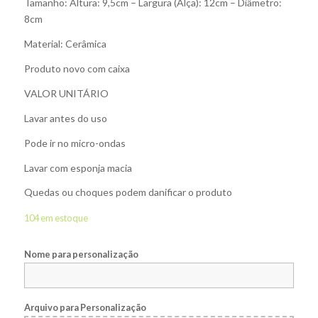
Tamanho: Altura: 9,5cm – Largura (Alça): 12cm – Diâmetro:
8cm
Material: Cerâmica
Produto novo com caixa
VALOR UNITÁRIO
Lavar antes do uso
Pode ir no micro-ondas
Lavar com esponja macia
Quedas ou choques podem danificar o produto
104 em estoque
Nome para personalização
Arquivo para Personalização