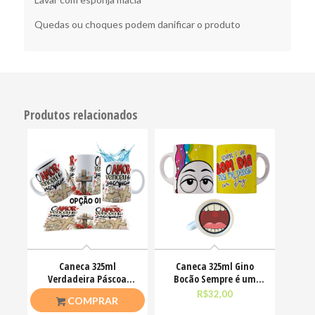
Quedas ou choques podem danificar o produto
Produtos relacionados
Caneca 325ml
Caneca 325ml Gino
Verdadeira Páscoa
Bocão Sempre é um
Jesus Cristo O amor
bom dia pra me deixar
R$
26,50
R$
32,00
COMPRAR
venceu
em