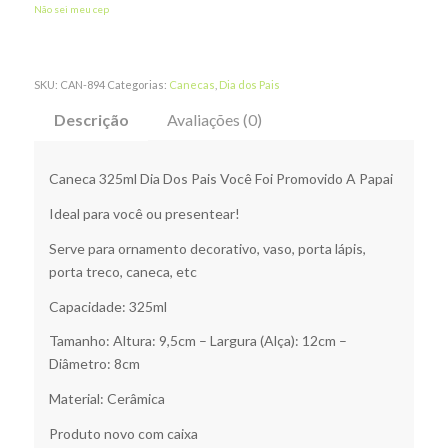
Não sei meu cep
SKU:
CAN-894
Categorias:
Canecas
,
Dia dos Pais
Descrição
Avaliações (0)
Caneca 325ml Dia Dos Pais Você Foi Promovido A Papai
Ideal para você ou presentear!
Serve para ornamento decorativo, vaso, porta lápis,
porta treco, caneca, etc
Capacidade: 325ml
Tamanho: Altura: 9,5cm – Largura (Alça): 12cm –
Diâmetro: 8cm
Material: Cerâmica
Produto novo com caixa