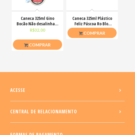
Caneca 325ml Gino
Caneca 325ml Plástico
Bocão Não desalinha a
Feliz Páscoa Ro Blox
porra do meu chakra
Bloquinhos
R$
32,00
R$
20,00
COMPRAR
COMPRAR
ACESSE
CENTRAL DE RELACIONAMENTO
FORMAS DE PAGAMENTO