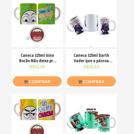
Caneca 325ml Gino
Caneca 325ml Darth
Bocão Não deixe pra
Vader que a páscoa
amanhã o foda-se que
esteja com você
R$
32,00
R$
26,50
COMPRAR
COMPRAR