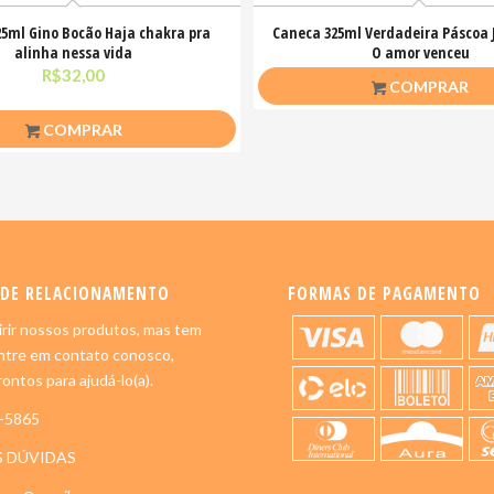
5ml Gino Bocão Haja chakra pra
Caneca 325ml Verdadeira Páscoa J
alinha nessa vida
O amor venceu
R$
32,00
R$
26,50
COMPRAR
COMPRAR
 DE RELACIONAMENTO
FORMAS DE PAGAMENTO
rir nossos produtos, mas tem
ntre em contato conosco,
ontos para ajudá-lo(a).
5-5865
S DÚVIDAS