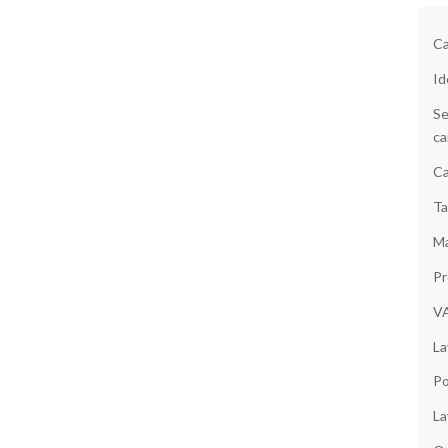
Ca
Id
Se
ca
Ca
Ta
Ma
Pr
V
La
Po
La