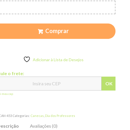
Comprar
Adicionar à Lista de Desejos
ule o frete:
OK
ei meu cep
CAN-453
Categorias:
Canecas
,
Dia dos Professores
escrição
Avaliações (0)