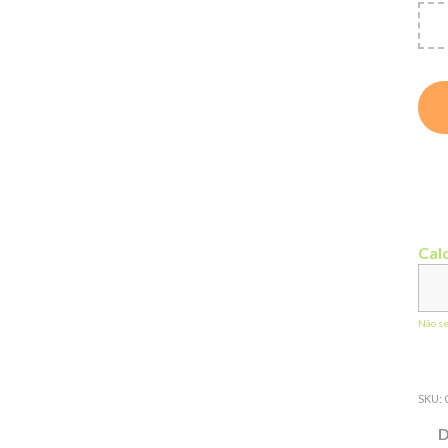
Calc
Não s
SKU:
D