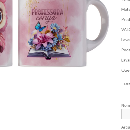
Mate
Prod
VAL
Lava
Pode
Lava
Qued
DE
Nome
Arqu