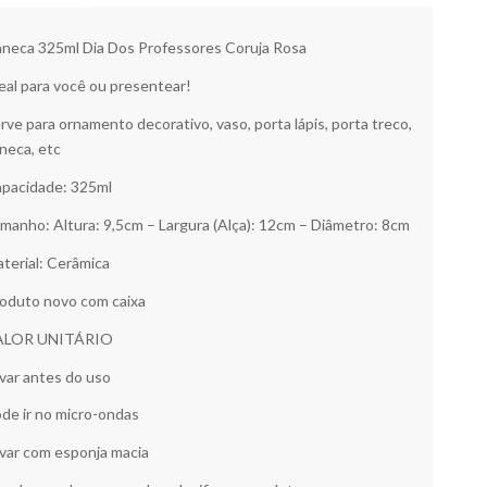
neca 325ml Dia Dos Professores Coruja Rosa
eal para você ou presentear!
rve para ornamento decorativo, vaso, porta lápis, porta treco,
neca, etc
pacidade: 325ml
manho: Altura: 9,5cm – Largura (Alça): 12cm – Diâmetro: 8cm
terial: Cerâmica
oduto novo com caixa
ALOR UNITÁRIO
var antes do uso
de ir no micro-ondas
var com esponja macia