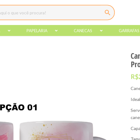
A
PAPELARIA
CANECAS
GARRAFAS
Ca
Pr
R$
Cane
Idea
Serv
cane
Capa
Tama