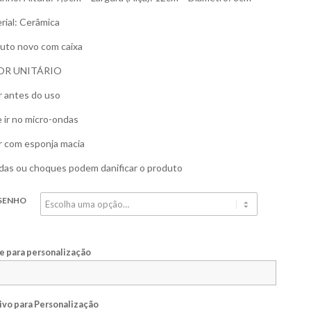
rial: Cerâmica
uto novo com caixa
OR UNITÁRIO
r antes do uso
 ir no micro-ondas
r com esponja macia
as ou choques podem danificar o produto
SENHO
 para personalização
ivo para Personalização