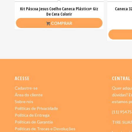
Kit Páscoa Jesus Coelho Caneca Plástico+ Giz
Caneca 32
De Cera Colorir
R$
23,00
COMPRAR
ACESSE
CENTRAL
Cadastre-se
Quer adqui
Área do cliente
dúvidas? E
Sobre nós
estamos pr
Políticas de Privacidade
(11) 9547
Política de Entrega
Políticas de Garantia
TIRE SUA
Políticas de Trocas e Devoluções