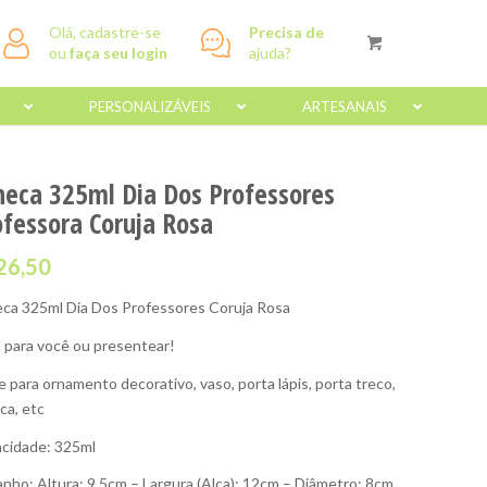
Olá, cadastre-se
Precisa de
ou
faça seu login
ajuda?
PERSONALIZÁVEIS
ARTESANAIS
neca 325ml Dia Dos Professores
ofessora Coruja Rosa
26,50
ca 325ml Dia Dos Professores Coruja Rosa
l para você ou presentear!
e para ornamento decorativo, vaso, porta lápis, porta treco,
ca, etc
cidade: 325ml
nho: Altura: 9,5cm – Largura (Alça): 12cm – Diâmetro: 8cm