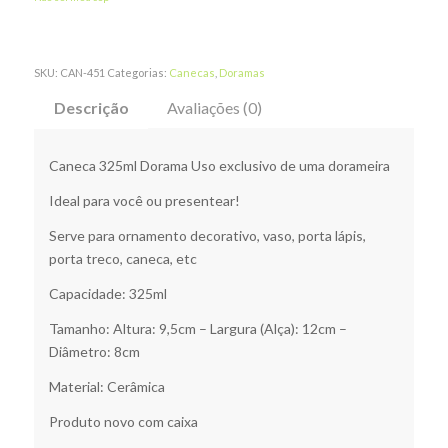
SKU:
CAN-451
Categorias:
Canecas
,
Doramas
Descrição
Avaliações (0)
Caneca 325ml Dorama Uso exclusivo de uma dorameira
Ideal para você ou presentear!
Serve para ornamento decorativo, vaso, porta lápis,
porta treco, caneca, etc
Capacidade: 325ml
Tamanho: Altura: 9,5cm – Largura (Alça): 12cm –
Diâmetro: 8cm
Material: Cerâmica
Produto novo com caixa