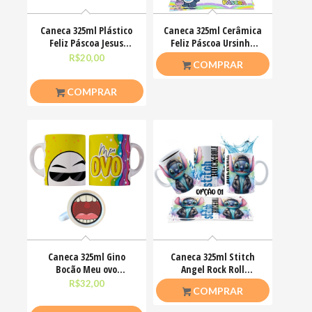
Caneca 325ml Plástico
Caneca 325ml Cerâmica
Feliz Páscoa Jesus
Feliz Páscoa Ursinho
Cristo Coelhinhos
Carinhosos
R$
20,00
R$
26,50
COMPRAR
COMPRAR
Caneca 325ml Gino
Caneca 325ml Stitch
Bocão Meu ovo
Angel Rock Roll
Engraçadas Meme
Motoclub Motoqueiro
R$
32,00
R$
26,50
COMPRAR