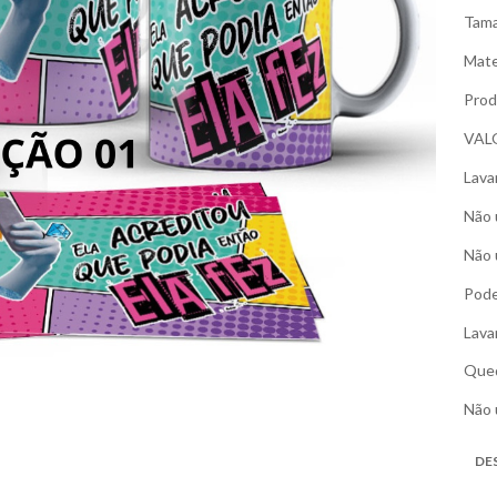
Tama
Mate
Prod
VAL
Lava
Não 
Não 
Pode
Lava
Qued
Não 
DE