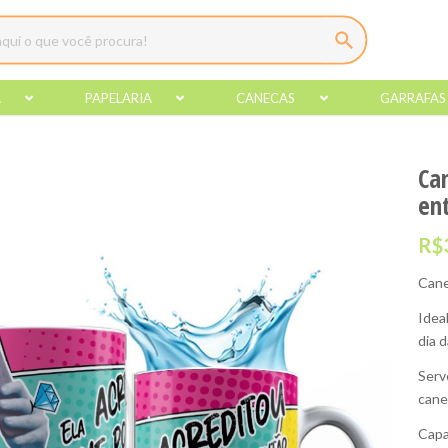
A
PAPELARIA
CANECAS
GARRAFAS
Ca
en
R$
Cane
Idea
dia 
Serv
cane
Capa