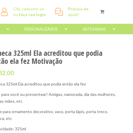
Olá, cadastre-se
Precisa de
ou
faça seu login
ajuda?
PERSONALIZÁVEIS
ARTESANAIS
neca 325ml Ela acreditou que podia
tão ela fez Motivação
32,00
ca 325ml Ela acreditou que podia então ela fez
l para você ou presentear! Amigas, namorada, dia das mulheres,
das mães, etc
e para ornamento decorativo, vaso, porta lápis, porta treco,
ca, etc
cidade: 325ml