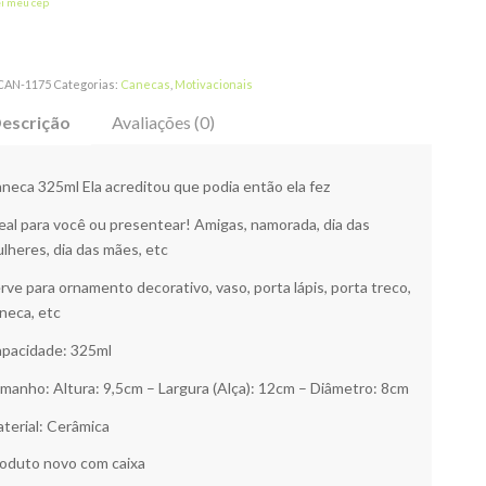
ei meu cep
CAN-1175
Categorias:
Canecas
,
Motivacionais
escrição
Avaliações (0)
neca 325ml Ela acreditou que podia então ela fez
eal para você ou presentear! Amigas, namorada, dia das
lheres, dia das mães, etc
rve para ornamento decorativo, vaso, porta lápis, porta treco,
neca, etc
pacidade: 325ml
manho: Altura: 9,5cm – Largura (Alça): 12cm – Diâmetro: 8cm
terial: Cerâmica
oduto novo com caixa