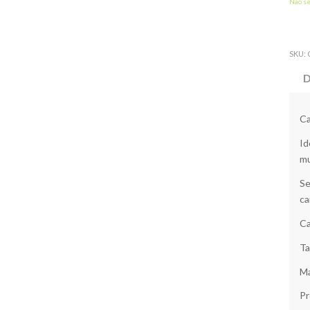
Não s
SKU:
D
Ca
Id
mu
Se
ca
Ca
Ta
Ma
Pr