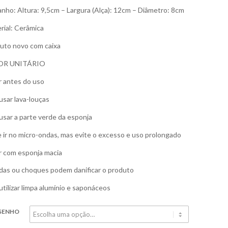
nho: Altura: 9,5cm – Largura (Alça): 12cm – Diâmetro: 8cm
rial: Cerâmica
uto novo com caixa
OR UNITÁRIO
r antes do uso
usar lava-louças
usar a parte verde da esponja
 ir no micro-ondas, mas evite o excesso e uso prolongado
r com esponja macia
as ou choques podem danificar o produto
utilizar limpa alumínio e saponáceos
SENHO