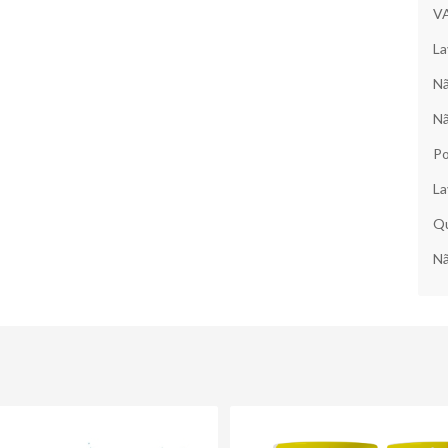
V
La
Nã
Nã
Po
La
Qu
Nã