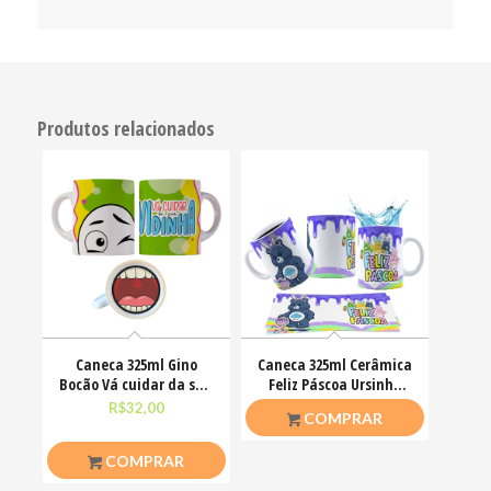
Produtos relacionados
Caneca 325ml Gino
Caneca 325ml Cerâmica
Bocão Vá cuidar da sua
Feliz Páscoa Ursinho
vidinha Engraçadas
Carinhosos
R$
32,00
R$
26,50
COMPRAR
COMPRAR