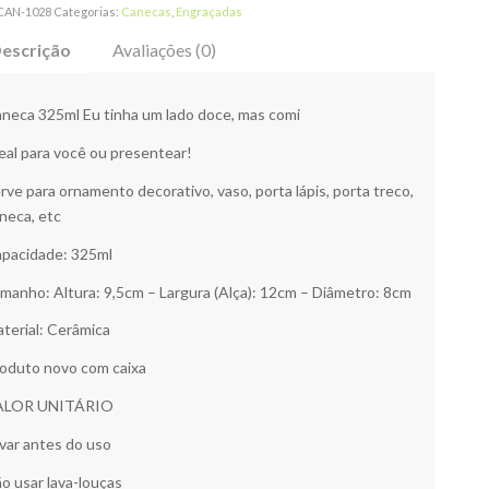
CAN-1028
Categorias:
Canecas
,
Engraçadas
escrição
Avaliações (0)
neca 325ml Eu tinha um lado doce, mas comi
eal para você ou presentear!
rve para ornamento decorativo, vaso, porta lápis, porta treco,
neca, etc
pacidade: 325ml
manho: Altura: 9,5cm – Largura (Alça): 12cm – Diâmetro: 8cm
terial: Cerâmica
oduto novo com caixa
ALOR UNITÁRIO
var antes do uso
o usar lava-louças