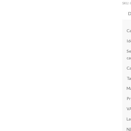
SKU:
D
Ca
Id
Se
ca
Ca
Ta
Ma
Pr
V
La
Nã