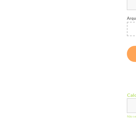
Arqu
Calc
Não s