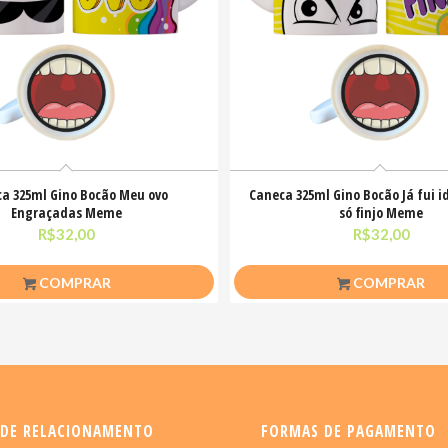
a 325ml Gino Bocão Meu ovo
Caneca 325ml Gino Bocão Já fui i
Engraçadas Meme
só finjo Meme
R$
32,00
R$
32,00
COMPRAR
COMPRAR
 DE RELACIONAMENTO
FORMAS DE PAGAMENTO