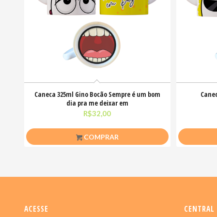
Caneca 325ml Gino Bocão Sempre é um bom
Canec
dia pra me deixar em
R$
32,00
COMPRAR
ACESSE
CENTRAL