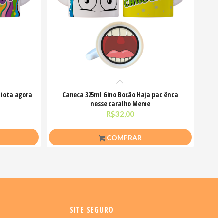
diota agora
Caneca 325ml Gino Bocão Haja paciênca
nesse caralho Meme
R$
32,00
COMPRAR
SITE SEGURO