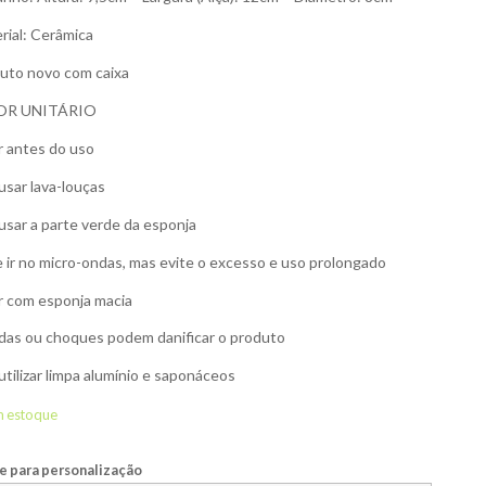
rial: Cerâmica
uto novo com caixa
OR UNITÁRIO
r antes do uso
usar lava-louças
usar a parte verde da esponja
 ir no micro-ondas, mas evite o excesso e uso prolongado
r com esponja macia
as ou choques podem danificar o produto
utilizar limpa alumínio e saponáceos
m estoque
 para personalização