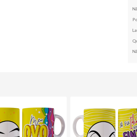
Nã
Po
La
Qu
Nã