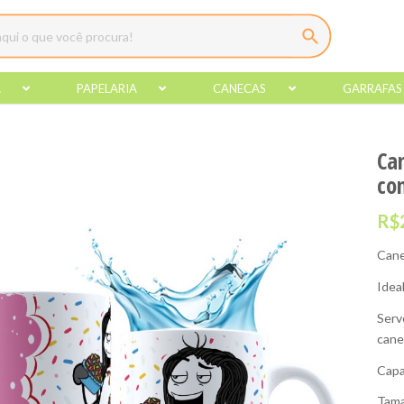
A
PAPELARIA
CANECAS
GARRAFAS
Ca
co
R$
Cane
Idea
Serv
cane
Capa
Tama