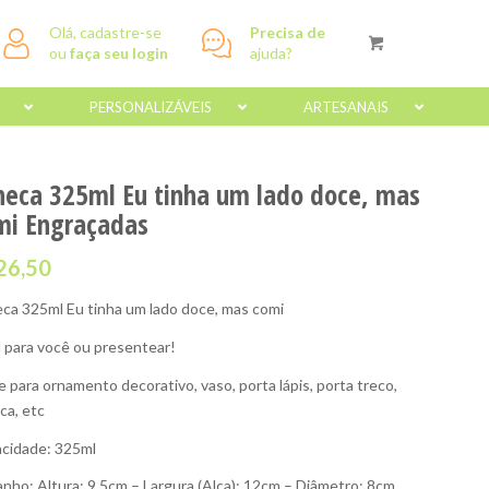
Olá, cadastre-se
Precisa de
ou
faça seu login
ajuda?
PERSONALIZÁVEIS
ARTESANAIS
neca 325ml Eu tinha um lado doce, mas
mi Engraçadas
26,50
ca 325ml Eu tinha um lado doce, mas comi
l para você ou presentear!
e para ornamento decorativo, vaso, porta lápis, porta treco,
ca, etc
cidade: 325ml
nho: Altura: 9,5cm – Largura (Alça): 12cm – Diâmetro: 8cm