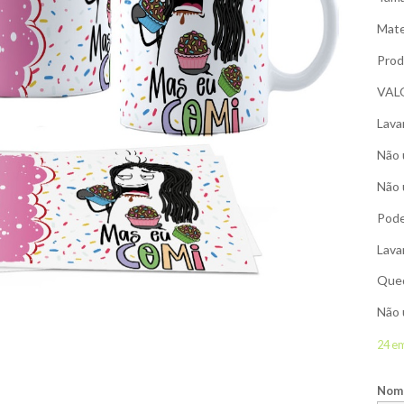
Mate
Prod
VAL
Lava
Não 
Não 
Pode
Lava
Qued
Não 
24 e
Nome