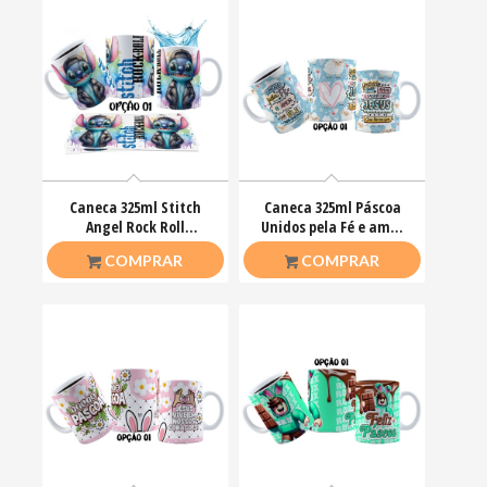
Caneca 325ml Stitch
Caneca 325ml Páscoa
Angel Rock Roll
Unidos pela Fé e amor
Motoclub Motoqueiro
que ele nos ensinou
R$
26,50
R$
26,50
COMPRAR
COMPRAR