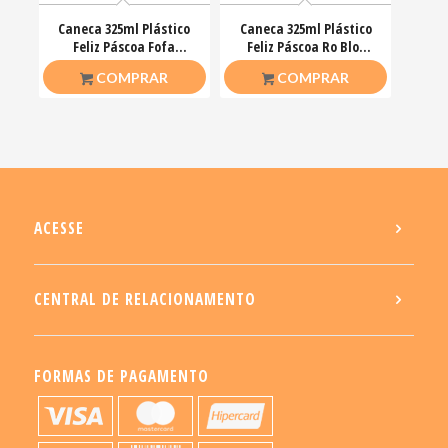
Caneca 325ml Plástico
Caneca 325ml Plástico
Feliz Páscoa Fofa
Feliz Páscoa Ro Blox
Coelhinhos Mimos
Bloquinhos
R$
20,00
R$
20,00
COMPRAR
COMPRAR
ACESSE
CENTRAL DE RELACIONAMENTO
FORMAS DE PAGAMENTO