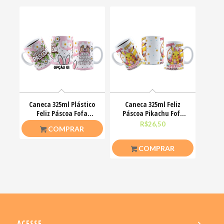
Caneca 325ml Plástico
Caneca 325ml Feliz
Feliz Páscoa Fofa
Páscoa Pikachu Fofo
Coelhinhos Mimos
divertido
R$
20,00
R$
26,50
COMPRAR
COMPRAR
ACESSE