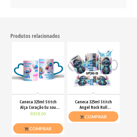
Produtos relacionados
Caneca 325ml Stitch
Caneca 325ml Stitch
Alça Coração Eu sou
Angel Rock Roll
uma pessoa calma
Motoclub Motoqueiro
R$
38,00
R$
26,50
COMPRAR
COMPRAR