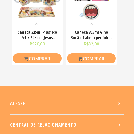
Caneca 325ml Plástico
Caneca 325ml Gino
Feliz Páscoa Jesus
Bocão Tabela periódica
Cristo Coelhinhos
Teu Cu Engraçadas
R$
20,00
R$
32,00
COMPRAR
COMPRAR
ACESSE
CENTRAL DE RELACIONAMENTO