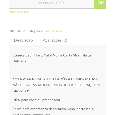
OK
Não sei meu cep
SKU:
CAN-610
Categorias:
Canecas
,
Natal
Descrição
Avaliações (0)
Caneca 325ml Feliz Natal Nome Carta Minimalista
Delicada
***ENVIAR NOMES LOGO APÓS A COMPRA! CASO
NÃO SEJA ENVIADO IREMOS DEIXAR O ESPAÇO EM
BRANCO!
Ideal para você ou presentear!
Serve para ornamento decorativo, vaso, porta lápis,
porta treco, caneca, etc