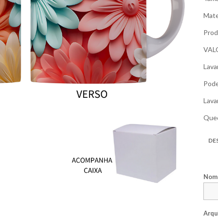
Mate
Prod
VAL
Lava
Pode
Lava
Qued
DE
Nome
Arqu