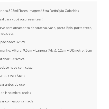
neca 325ml Flores Imagem Ultra Definição Coloridas
eal para você ou presentear!
rve para ornamento decorativo, vaso, porta lápis, porta treco,
neca, etc
pacidade: 325ml
manho: Altura: 9,5cm – Largura (Alça): 12cm – Diâmetro: 8cm
terial: Cerâmica
oduto novo com caixa
ALOR UNITÁRIO
var antes do uso
de ir no micro-ondas
var com esponja macia