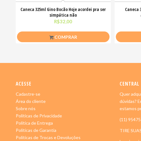
Caneca 325ml Gino Bocão Hoje acordei pra ser
Caneca 
simpática não
R$
32,00
COMPRAR
ACESSE
CENTRAL
Cadastre-se
Quer adqui
Área do cliente
dúvidas? E
Sobre nós
estamos pr
Políticas de Privacidade
(11) 9547
Política de Entrega
Políticas de Garantia
TIRE SUA
Políticas de Trocas e Devoluções