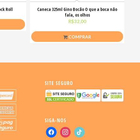
ck Roll
Caneca 325ml Gino Bocão O que a boca não
fala, os olhos
R$
32,00
COMPRAR
SITE SEGURO
SIGA-NOS