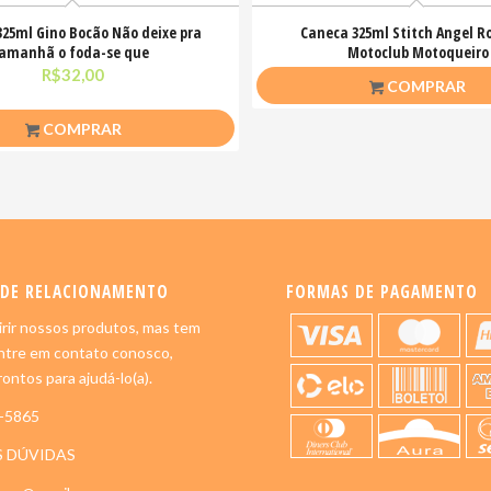
325ml Gino Bocão Não deixe pra
Caneca 325ml Stitch Angel Ro
amanhã o foda-se que
Motoclub Motoqueiro
R$
32,00
R$
26,50
COMPRAR
COMPRAR
 DE RELACIONAMENTO
FORMAS DE PAGAMENTO
rir nossos produtos, mas tem
ntre em contato conosco,
ontos para ajudá-lo(a).
5-5865
S DÚVIDAS