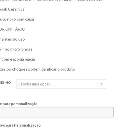
rial: Cerâmica
uto novo com caixa
OR UNITÁRIO
r antes do uso
 ir no micro-ondas
r com esponja macia
as ou choques podem danificar o produto
SENHO
 para personalização
ivo para Personalização