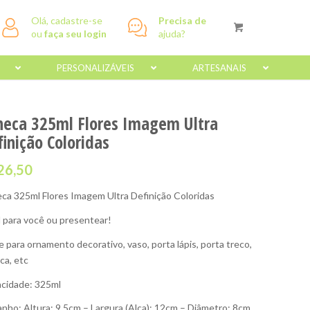
Olá, cadastre-se
Precisa de
ou
faça seu login
ajuda?
PERSONALIZÁVEIS
ARTESANAIS
neca 325ml Flores Imagem Ultra
inição Coloridas
26,50
ca 325ml Flores Imagem Ultra Definição Coloridas
l para você ou presentear!
e para ornamento decorativo, vaso, porta lápis, porta treco,
ca, etc
cidade: 325ml
nho: Altura: 9,5cm – Largura (Alça): 12cm – Diâmetro: 8cm