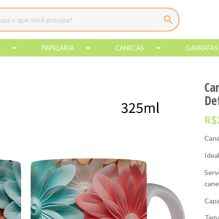
A
PAPELARIA
CANECAS
GARRAFAS
Ca
Def
R$
Cane
Idea
Serv
cane
Capa
Tama