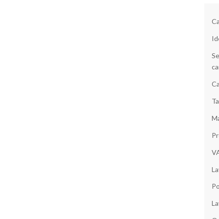
Ca
Id
Se
ca
Ca
Ta
Ma
Pr
V
La
Po
La