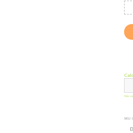
Calc
Não s
SKU:
D