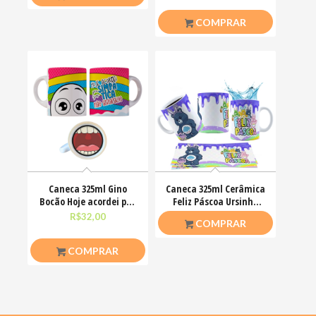
COMPRAR
Caneca 325ml Gino
Caneca 325ml Cerâmica
Bocão Hoje acordei pra
Feliz Páscoa Ursinho
ser simpática não
Carinhosos
R$
32,00
R$
26,50
COMPRAR
COMPRAR