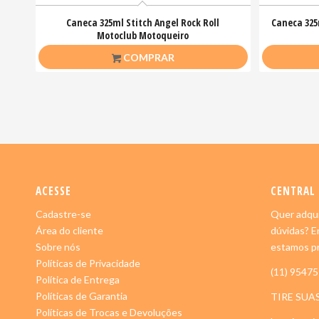
Caneca 325ml Stitch Angel Rock Roll
Caneca 325
Motoclub Motoqueiro
R$
26,50
COMPRAR
ACESSE
CENTRAL
Cadastre-se
Quer adqui
Área do cliente
dúvidas? E
Sobre nós
estamos pr
Políticas de Privacidade
(11) 9547
Política de Entrega
Políticas de Garantia
TIRE SUA
Políticas de Trocas e Devoluções