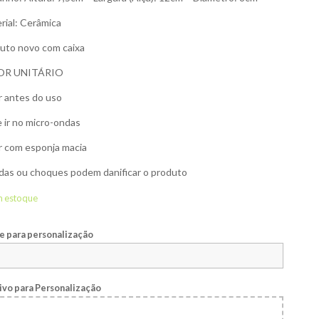
rial: Cerâmica
uto novo com caixa
OR UNITÁRIO
r antes do uso
 ir no micro-ondas
r com esponja macia
as ou choques podem danificar o produto
m estoque
 para personalização
ivo para Personalização