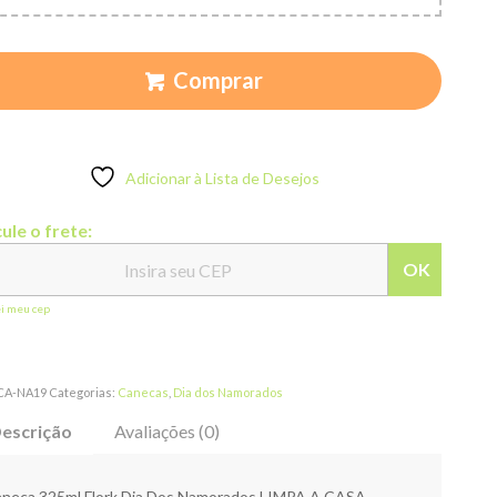
Comprar
Adicionar à Lista de Desejos
ule o frete:
OK
ei meu cep
CA-NA19
Categorias:
Canecas
,
Dia dos Namorados
escrição
Avaliações (0)
neca 325ml Flork Dia Dos Namorados LIMPA A CASA