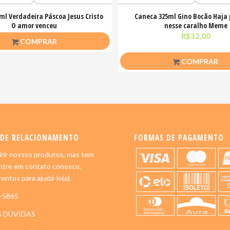
ml Verdadeira Páscoa Jesus Cristo
Caneca 325ml Gino Bocão Haja
O amor venceu
nesse caralho Meme
R$
26,50
R$
32,00
COMPRAR
COMPRAR
 DE RELACIONAMENTO
FORMAS DE PAGAMENTO
rir nossos produtos, mas tem
ntre em contato conosco,
ontos para ajudá-lo(a).
5-5865
S DÚVIDAS