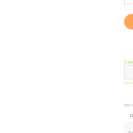
Calc
Não s
SKU:
D
Ca