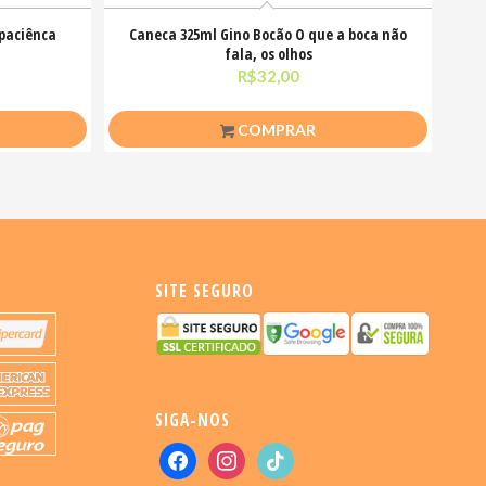
 paciênca
Caneca 325ml Gino Bocão O que a boca não
fala, os olhos
R$
32,00
COMPRAR
SITE SEGURO
SIGA-NOS