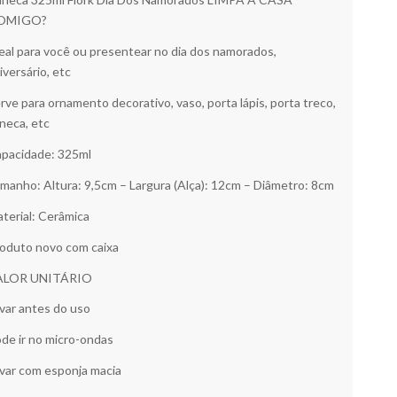
OMIGO?
eal para você ou presentear no dia dos namorados,
iversário, etc
rve para ornamento decorativo, vaso, porta lápis, porta treco,
neca, etc
pacidade: 325ml
manho: Altura: 9,5cm – Largura (Alça): 12cm – Diâmetro: 8cm
terial: Cerâmica
oduto novo com caixa
ALOR UNITÁRIO
var antes do uso
de ir no micro-ondas
var com esponja macia