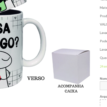
Mate
Prod
VAL
Lava
Pode
Lava
Qued
24 e
Nome
Arqu