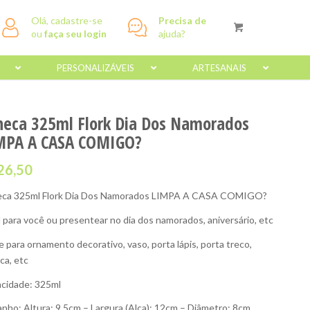
Olá, cadastre-se
Precisa de
ou
faça seu login
ajuda?
PERSONALIZÁVEIS
ARTESANAIS
neca 325ml Flork Dia Dos Namorados
MPA A CASA COMIGO?
26,50
ca 325ml Flork Dia Dos Namorados LIMPA A CASA COMIGO?
l para você ou presentear no dia dos namorados, aniversário, etc
e para ornamento decorativo, vaso, porta lápis, porta treco,
ca, etc
cidade: 325ml
nho: Altura: 9,5cm – Largura (Alça): 12cm – Diâmetro: 8cm