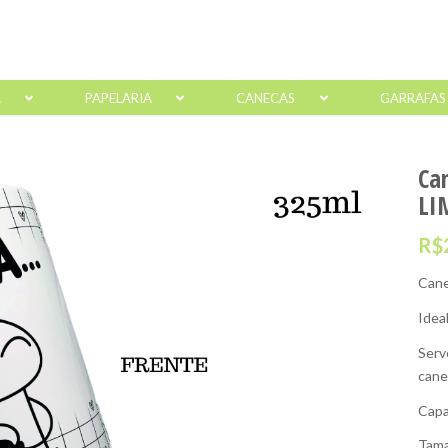
A
PAPELARIA
CANECAS
GARRAFAS
Ca
LI
R$
Cane
Idea
Serv
cane
Capa
Tama