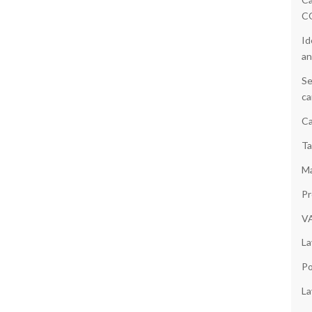
C
Id
an
Se
ca
Ca
Ta
Ma
Pr
V
La
Po
La