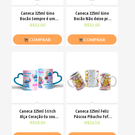
Caneca 325ml Gino
Caneca 325ml Gino
Bocão Sempre é um
Bocão Não deixe pra
bom dia pra me deixar
amanhã o foda-se que
R$
32,00
R$
32,00
em
COMPRAR
COMPRAR
Caneca 325ml Stitch
Caneca 325ml Feliz
Alça Coração Eu sou
Páscoa Pikachu Fofo
uma pessoa calma
divertido
R$
38,00
R$
26,50