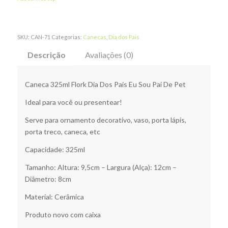
SKU:
CAN-71
Categorias:
Canecas
,
Dia dos Pais
Descrição
Avaliações (0)
Caneca 325ml Flork Dia Dos Pais Eu Sou Pai De Pet
Ideal para você ou presentear!
Serve para ornamento decorativo, vaso, porta lápis,
porta treco, caneca, etc
Capacidade: 325ml
Tamanho: Altura: 9,5cm – Largura (Alça): 12cm –
Diâmetro: 8cm
Material: Cerâmica
Produto novo com caixa