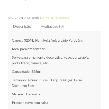
SKU:
CA-ANI04
Categorias:
Aniversário
,
Canecas
Descrição
Avaliações (0)
Caneca 325ML Flork Feliz Aniversário Parabéns
Ideal para presentear!
Serve para ornamento decorativo, vaso, porta lápis,
porta treco, caneca, etc
Capacidade: 325ml
Tamanho: Altura: 9,5cm – Largura (Alça): 12cm –
Diâmetro: 8cm
Material: Cerâmica
Produto novo com caixa