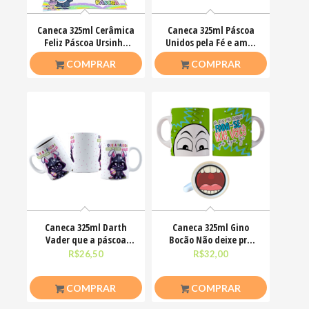
Caneca 325ml Cerâmica
Caneca 325ml Páscoa
Feliz Páscoa Ursinho
Unidos pela Fé e amor
Carinhosos
que ele nos ensinou
R$
26,50
R$
26,50
COMPRAR
COMPRAR
Caneca 325ml Darth
Caneca 325ml Gino
Vader que a páscoa
Bocão Não deixe pra
esteja com você
amanhã o foda-se que
R$
26,50
R$
32,00
COMPRAR
COMPRAR