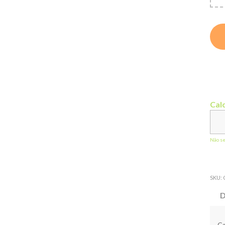
Calc
Não s
SKU:
D
Ca