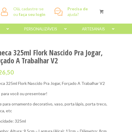
Olá, cadastre-se
Precisa de
ou
faça seu login
ajuda?
PERSONALIZÁVEIS
ARTESANAIS
neca 325ml Flork Nascido Pra Jogar,
rçado A Trabalhar V2
26,50
ca 325ml Flork Nascido Pra Jogar, Forçado A Trabalhar V2
l para você ou presentear!
e para ornamento decorativo, vaso, porta lápis, porta treco,
ca, etc
cidade: 325ml
nho: Altura: 9,5cm – Largura (Alça): 12cm – Diâmetro: 8cm