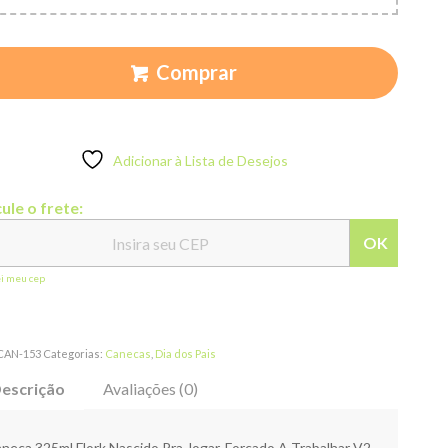
Comprar
Adicionar à Lista de Desejos
ule o frete:
OK
ei meu cep
CAN-153
Categorias:
Canecas
,
Dia dos Pais
escrição
Avaliações (0)
neca 325ml Flork Nascido Pra Jogar, Forçado A Trabalhar V2