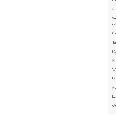
Id
Se
ca
Ca
Ta
Ma
Pr
V
La
Po
La
Qu