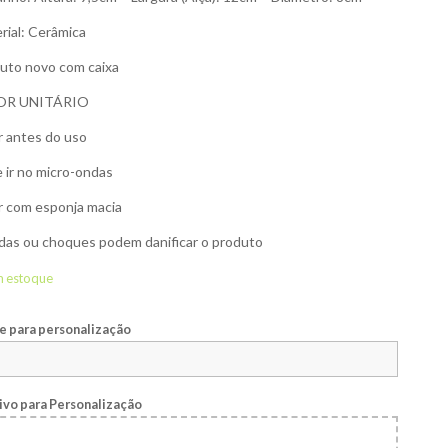
rial: Cerâmica
uto novo com caixa
OR UNITÁRIO
r antes do uso
 ir no micro-ondas
r com esponja macia
as ou choques podem danificar o produto
m estoque
 para personalização
ivo para Personalização