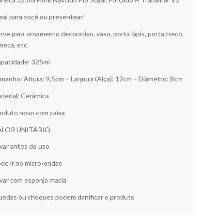
eal para você ou presentear!
rve para ornamento decorativo, vaso, porta lápis, porta treco,
neca, etc
pacidade: 325ml
manho: Altura: 9,5cm – Largura (Alça): 12cm – Diâmetro: 8cm
terial: Cerâmica
oduto novo com caixa
ALOR UNITÁRIO
var antes do uso
de ir no micro-ondas
var com esponja macia
edas ou choques podem danificar o produto