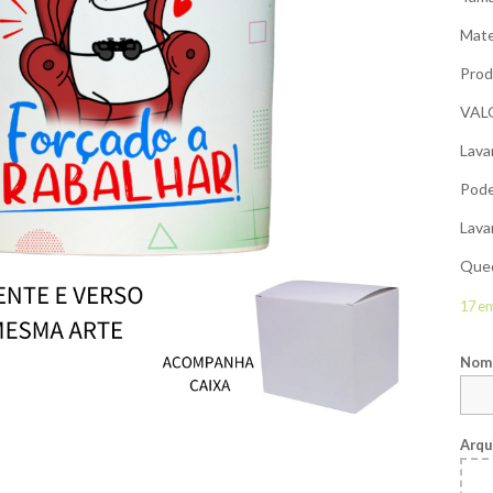
Mate
Prod
VAL
Lava
Pode
Lava
Qued
17 e
Nome
Arqu