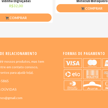
vidinha Engraçadas
Motoclub Motoqueiro
R$
32,00
R$
26,50
COMPRAR
COMPRAR
 DE RELACIONAMENTO
FORMAS DE PAGAMENTO
rir nossos produtos, mas tem
ntre em contato conosco,
ontos para ajudá-lo(a).
5-5865
S DÚVIDAS
imos@gmail.com