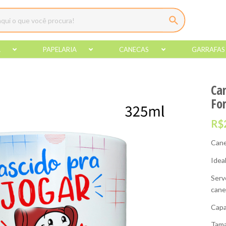
A
PAPELARIA
CANECAS
GARRAFAS
Ca
Fo
R$
Cane
Idea
Serv
cane
Capa
Tama