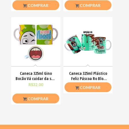
COMPRAR
COMPRAR
Caneca 325ml Gino
Caneca 325ml Plástico
Bocão Vá cuidar da sua
Feliz Páscoa Ro Blox
vidinha Engraçadas
Bloquinhos
R$
32,00
R$
20,00
COMPRAR
COMPRAR