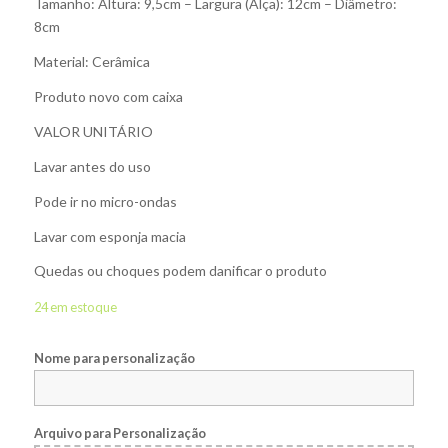
Tamanho: Altura: 9,5cm – Largura (Alça): 12cm – Diâmetro:
8cm
Material: Cerâmica
Produto novo com caixa
VALOR UNITÁRIO
Lavar antes do uso
Pode ir no micro-ondas
Lavar com esponja macia
Quedas ou choques podem danificar o produto
24 em estoque
Nome para personalização
Arquivo para Personalização