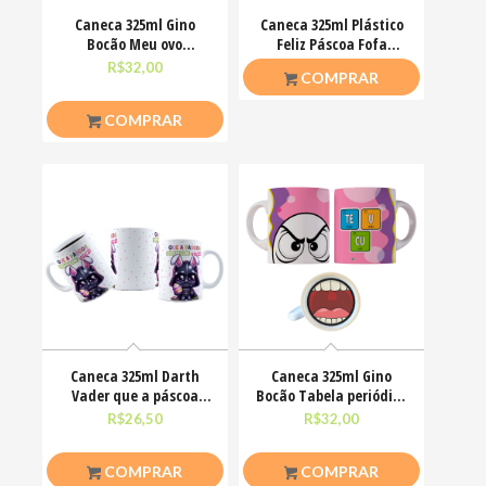
Caneca 325ml Gino
Caneca 325ml Plástico
Bocão Meu ovo
Feliz Páscoa Fofa
Engraçadas Meme
Coelhinhos Mimos
R$
32,00
R$
20,00
COMPRAR
COMPRAR
Caneca 325ml Darth
Caneca 325ml Gino
Vader que a páscoa
Bocão Tabela periódica
esteja com você
Teu Cu Engraçadas
R$
26,50
R$
32,00
COMPRAR
COMPRAR