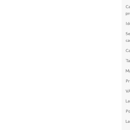
Ca
pr
Id
Se
ca
Ca
Ta
Ma
Pr
V
La
Po
La