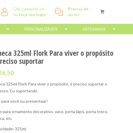
Olá, cadastre-se
Precisa de
ou
faça seu login
ajuda?
PERSONALIZÁVEIS
ARTESANAIS
neca 325ml Flork Para viver o propósito
reciso suportar
26,50
ca 325ml Flork Para viver o propósito, é preciso suportar o
esso. Eu suportando
l para você ou presentear!
e para ornamento decorativo, vaso, porta lápis, porta treco,
ca, etc
cidade: 325ml