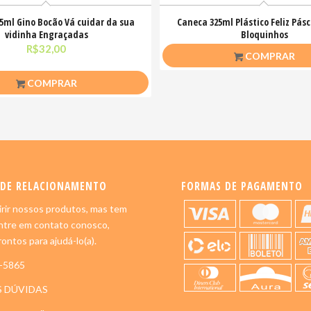
5ml Gino Bocão Vá cuidar da sua
Caneca 325ml Plástico Feliz Pásc
vidinha Engraçadas
Bloquinhos
R$
32,00
R$
20,00
COMPRAR
COMPRAR
 DE RELACIONAMENTO
FORMAS DE PAGAMENTO
rir nossos produtos, mas tem
ntre em contato conosco,
ontos para ajudá-lo(a).
5-5865
S DÚVIDAS