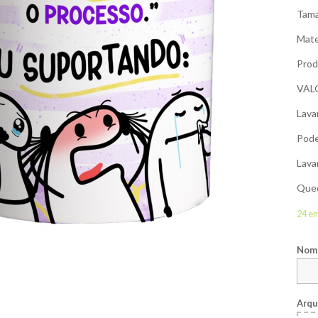
Tama
Mate
Prod
VAL
Lava
Pode
Lava
Qued
24 e
Nome
Arqu