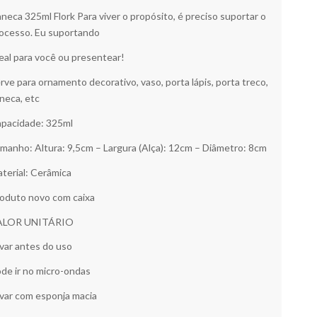
neca 325ml Flork Para viver o propósito, é preciso suportar o
ocesso. Eu suportando
eal para você ou presentear!
rve para ornamento decorativo, vaso, porta lápis, porta treco,
neca, etc
pacidade: 325ml
manho: Altura: 9,5cm – Largura (Alça): 12cm – Diâmetro: 8cm
terial: Cerâmica
oduto novo com caixa
ALOR UNITÁRIO
var antes do uso
de ir no micro-ondas
var com esponja macia