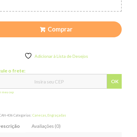
Comprar
Adicionar à Lista de Desejos
ule o frete:
OK
ei meu cep
CAN-436
Categorias:
Canecas
,
Engraçadas
escrição
Avaliações (0)