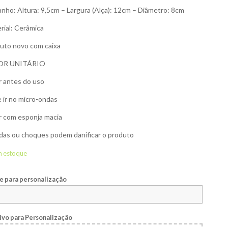
nho: Altura: 9,5cm – Largura (Alça): 12cm – Diâmetro: 8cm
rial: Cerâmica
uto novo com caixa
OR UNITÁRIO
r antes do uso
 ir no micro-ondas
r com esponja macia
as ou choques podem danificar o produto
m estoque
 para personalização
ivo para Personalização