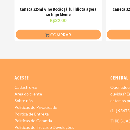
Caneca 325ml Gino Bocão Já fui idiota agora
Caneca 32
só finjo Meme
R$
32,00
COMPRAR
ACESSE
CENTRAL
Cadastre-se
Quer adqui
Área do cliente
dúvidas? E
Sobre nós
estamos pr
Políticas de Privacidade
(11) 9547
Política de Entrega
Políticas de Garantia
TIRE SUA
Políticas de Trocas e Devoluções