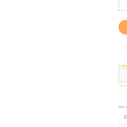
Calc
Não s
SKU:
D