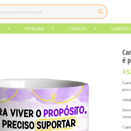
A
PAPELARIA
CANECAS
GARRAFAS
Ca
é p
R$
Cane
proc
Idea
Serv
cane
Capa