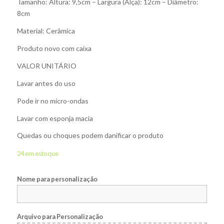
Tamanho: Altura: 9,5cm – Largura (Alça): 12cm – Diâmetro:
8cm
Material: Cerâmica
Produto novo com caixa
VALOR UNITÁRIO
Lavar antes do uso
Pode ir no micro-ondas
Lavar com esponja macia
Quedas ou choques podem danificar o produto
24 em estoque
Nome para personalização
Arquivo para Personalização