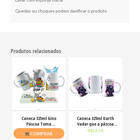
Quedas ou choques podem danificar o produto
Produtos relacionados
Caneca 325ml Gino
Caneca 325ml Darth
Páscoa Toma
Vader que a páscoa
chocolate pra acalmar
esteja com você
R$
26,50
R$
26,50
COMPRAR
esse teu estresse