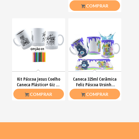
COMPRAR
Kit Páscoa Jesus Coelho
Caneca 325ml Cerâmica
Caneca Plástico+ Giz De
Feliz Páscoa Ursinho
Cera Colorir
Carinhosos
R$
23,00
R$
26,50
COMPRAR
COMPRAR