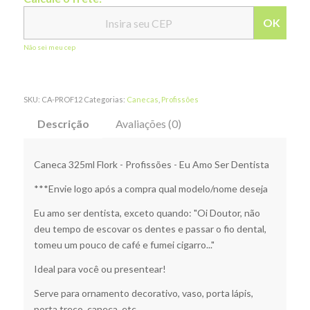
OK
Não sei meu cep
SKU:
CA-PROF12
Categorias:
Canecas
,
Profissões
Descrição
Avaliações (0)
Caneca 325ml Flork - Profissões - Eu Amo Ser Dentista
***Envie logo após a compra qual modelo/nome deseja
Eu amo ser dentista, exceto quando: "Oi Doutor, não
deu tempo de escovar os dentes e passar o fio dental,
tomeu um pouco de café e fumei cigarro..."
Ideal para você ou presentear!
Serve para ornamento decorativo, vaso, porta lápis,
porta treco, caneca, etc