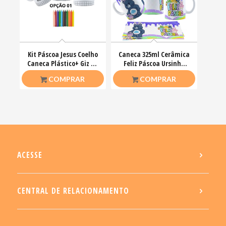
Kit Páscoa Jesus Coelho
Caneca 325ml Cerâmica
Caneca Plástico+ Giz De
Feliz Páscoa Ursinho
Cera Colorir
Carinhosos
R$
23,00
R$
26,50
COMPRAR
COMPRAR
ACESSE
CENTRAL DE RELACIONAMENTO