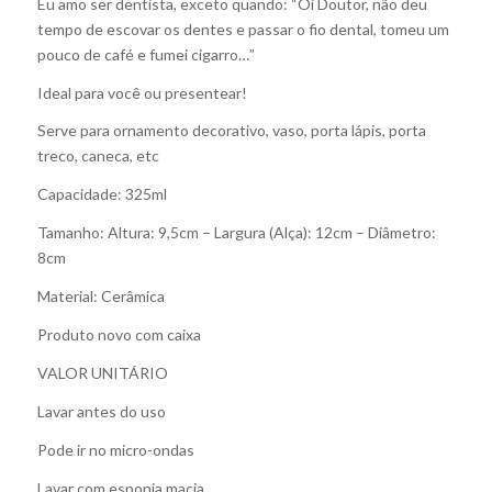
Eu amo ser dentista, exceto quando: “Oi Doutor, não deu
tempo de escovar os dentes e passar o fio dental, tomeu um
pouco de café e fumei cigarro…”
Ideal para você ou presentear!
Serve para ornamento decorativo, vaso, porta lápis, porta
treco, caneca, etc
Capacidade: 325ml
Tamanho: Altura: 9,5cm – Largura (Alça): 12cm – Diâmetro:
8cm
Material: Cerâmica
Produto novo com caixa
VALOR UNITÁRIO
Lavar antes do uso
Pode ir no micro-ondas
Lavar com esponja macia