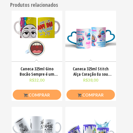
Produtos relacionados
Caneca 325ml Gino
Caneca 325ml Stitch
Bocão Sempre é um
Alça Coração Eu sou
bom dia pra me deixar
uma pessoa calma
R$
32,00
R$
38,00
em
COMPRAR
COMPRAR