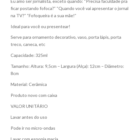
Eu amo ser jornalista, exceto quando: “Precisa faculdade pra
ficar postando fofoca?” “Quando você vai apresentar o jornal
na TV?” “Fofoqueira é a sua mãe!”
Ideal para você ou presentear!
Serve para ornamento decorativo, vaso, porta lápis, porta
treco, caneca, etc
Capacidade: 325ml
Tamanho: Altura: 9,5cm – Largura (Alça): 12cm – Diâmetro:
8cm
Material: Cerâmica
Produto novo com caixa
VALOR UNITÁRIO
Lavar antes do uso
Pode ir no micro-ondas
Lavar com esponja macia