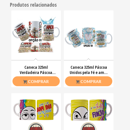
Produtos relacionados
Caneca 325ml
Caneca 325ml Páscoa
Verdadeira Páscoa
Unidos pela Fé e amor
Jesus Cristo O amor
que ele nos ensinou
R$
26,50
R$
26,50
COMPRAR
COMPRAR
venceu