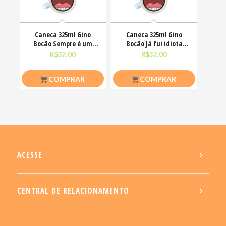
Caneca 325ml Gino
Caneca 325ml Gino
Bocão Sempre é um
Bocão Já fui idiota
bom dia pra me deixar
agora só finjo Meme
R$
32,00
R$
32,00
em
COMPRAR
COMPRAR
ACESSE
CENTRAL DE RELACIONAMENTO