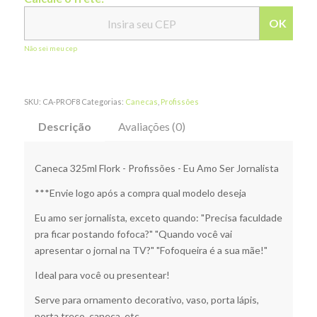
OK
Não sei meu cep
SKU:
CA-PROF8
Categorias:
Canecas
,
Profissões
Descrição
Avaliações (0)
Caneca 325ml Flork - Profissões - Eu Amo Ser Jornalista
***Envie logo após a compra qual modelo deseja
Eu amo ser jornalista, exceto quando: "Precisa faculdade
pra ficar postando fofoca?" "Quando você vai
apresentar o jornal na TV?" "Fofoqueira é a sua mãe!"
Ideal para você ou presentear!
Serve para ornamento decorativo, vaso, porta lápis,
porta treco, caneca, etc