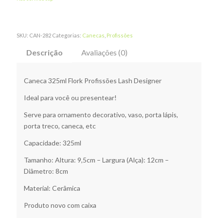
SKU:
CAN-282
Categorias:
Canecas
,
Profissões
Descrição
Avaliações (0)
Caneca 325ml Flork Profissões Lash Designer
Ideal para você ou presentear!
Serve para ornamento decorativo, vaso, porta lápis,
porta treco, caneca, etc
Capacidade: 325ml
Tamanho: Altura: 9,5cm – Largura (Alça): 12cm –
Diâmetro: 8cm
Material: Cerâmica
Produto novo com caixa