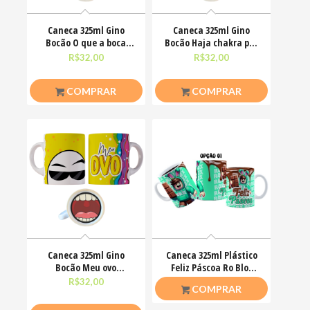
Caneca 325ml Gino
Caneca 325ml Gino
Bocão O que a boca
Bocão Haja chakra pra
não fala, os olhos
alinha nessa vida
R$
32,00
R$
32,00
COMPRAR
COMPRAR
Caneca 325ml Gino
Caneca 325ml Plástico
Bocão Meu ovo
Feliz Páscoa Ro Blox
Engraçadas Meme
Bloquinhos
R$
32,00
R$
20,00
COMPRAR