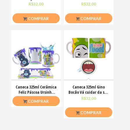
agora só finjo Meme
porra do meu chakra
R$
32,00
R$
32,00
COMPRAR
COMPRAR
Caneca 325ml Cerâmica
Caneca 325ml Gino
Feliz Páscoa Ursinho
Bocão Vá cuidar da sua
Carinhosos
vidinha Engraçadas
R$
26,50
R$
32,00
COMPRAR
COMPRAR