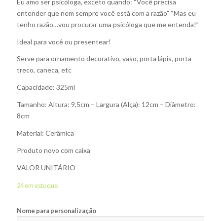
Eu amo ser psicóloga, exceto quando: “Você precisa
entender que nem sempre você está com a razão” “Mas eu
tenho razão…vou procurar uma psicóloga que me entenda!”
Ideal para você ou presentear!
Serve para ornamento decorativo, vaso, porta lápis, porta
treco, caneca, etc
Capacidade: 325ml
Tamanho: Altura: 9,5cm – Largura (Alça): 12cm – Diâmetro:
8cm
Material: Cerâmica
Produto novo com caixa
VALOR UNITÁRIO
24 em estoque
Nome para personalização