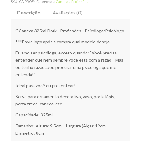
SKU:
CA-PROF4
Categorias:
Canecas
,
Profissões
Descrição
Avaliações (0)
CCaneca 325ml Flork - Profissões - Psicóloga/Psicólogo
***Envie logo após a compra qual modelo deseja
Eu amo ser psicóloga, exceto quando: "Você precisa
entender que nem sempre você está com a razão" "Mas
eu tenho razão...vou procurar uma psicóloga que me
entenda!"
Ideal para você ou presentear!
Serve para ornamento decorativo, vaso, porta lápis,
porta treco, caneca, etc
Capacidade: 325ml
Tamanho: Altura: 9,5cm – Largura (Alça): 12cm –
Diâmetro: 8cm