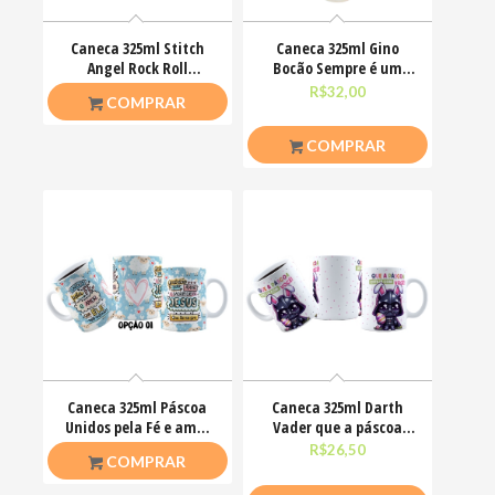
Caneca 325ml Stitch
Caneca 325ml Gino
Angel Rock Roll
Bocão Sempre é um
Motoclub Motoqueiro
bom dia pra me deixar
R$
26,50
R$
32,00
COMPRAR
em
COMPRAR
Caneca 325ml Páscoa
Caneca 325ml Darth
Unidos pela Fé e amor
Vader que a páscoa
que ele nos ensinou
esteja com você
R$
26,50
R$
26,50
COMPRAR