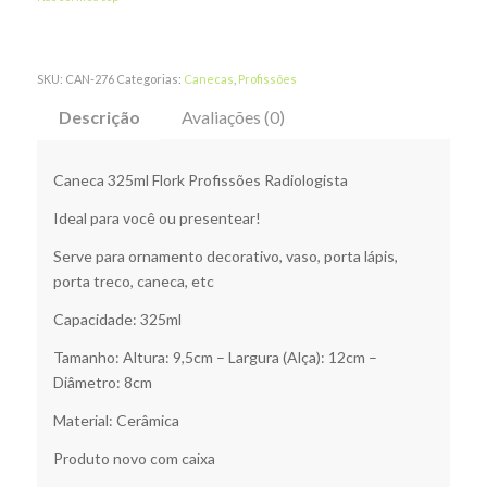
SKU:
CAN-276
Categorias:
Canecas
,
Profissões
Descrição
Avaliações (0)
Caneca 325ml Flork Profissões Radiologista
Ideal para você ou presentear!
Serve para ornamento decorativo, vaso, porta lápis,
porta treco, caneca, etc
Capacidade: 325ml
Tamanho: Altura: 9,5cm – Largura (Alça): 12cm –
Diâmetro: 8cm
Material: Cerâmica
Produto novo com caixa